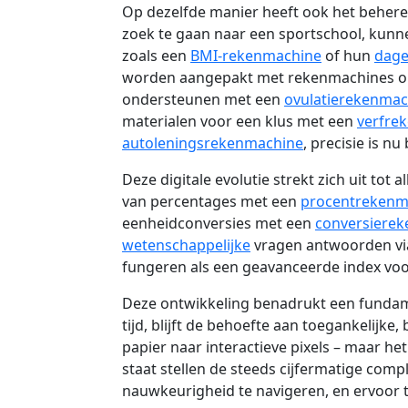
Op dezelfde manier heeft ook het beher
zoek te gaan naar een sportschool, ku
zoals een
BMI-rekenmachine
of hun
dage
worden aangepakt met rekenmachines 
ondersteunen met een
ovulatierekenmac
materialen voor een klus met een
verfre
autoleningsrekenmachine
, precisie is n
Deze digitale evolutie strekt zich uit t
van percentages met een
procentrekenm
eenheidconversies met een
conversiere
wetenschappelijke
vragen antwoorden via
fungeren als een geavanceerde index voo
Deze ontwikkeling benadrukt een fundam
tijd, blijft de behoefte aan toegankelij
papier naar interactieve pixels – maar he
staat stellen de steeds cijfermatige com
nauwkeurigheid te navigeren, en ervoor te