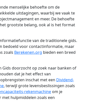
ende menselijke behoefte om de
wikkelde uitdagingen, waarbij we vaak te
rojectmanagement en meer. De behoefte
et grootste belang, ook al is het format
formatiefunctie van de traditionele gids.
en bedoeld voor contactinformatie, maar
ms zoals
Berekenen.org
bieden een breed
n Gids doorzocht op zoek naar banken of
ouden dat je het effect van
gsopbrengsten inschat met een
Dividend-
ne
, terwijl grote levensbeslissingen zoals
encapaciteits-rekenmachine
om je
r met hulpmiddelen zoals een