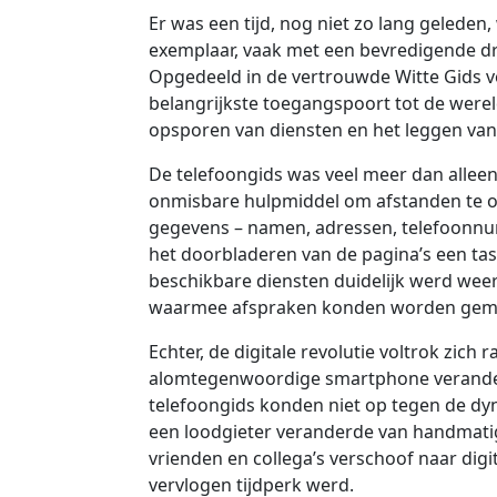
Er was een tijd, nog niet zo lang gelede
exemplaar, vaak met een bevredigende dr
Opgedeeld in de vertrouwde Witte Gids v
belangrijkste toegangspoort tot de werel
opsporen van diensten en het leggen va
De telefoongids was veel meer dan alleen
onmisbare hulpmiddel om afstanden te ove
gegevens – namen, adressen, telefoonnum
het doorbladeren van de pagina’s een ta
beschikbare diensten duidelijk werd we
waarmee afspraken konden worden gemaa
Echter, de digitale revolutie voltrok zich
alomtegenwoordige smartphone veranderd
telefoongids konden niet op tegen de dy
een loodgieter veranderde van handmati
vrienden en collega’s verschoof naar digi
vervlogen tijdperk werd.