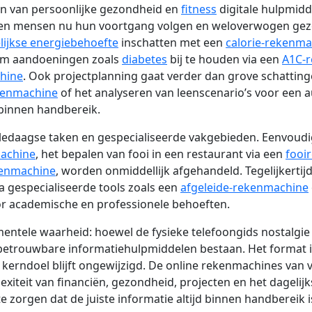
en van persoonlijke gezondheid en
fitness
digitale hulpmidd
nnen mensen nu hun voortgang volgen en weloverwogen gez
lijkse energiebehoefte
inschatten met een
calorie-rekenma
om aandoeningen zoals
diabetes
bij te houden via een
A1C-
hine
. Ook projectplanning gaat verder dan grove schattin
kenmachine
of het analyseren van leenscenario’s voor een
u binnen handbereik.
ot alledaagse taken en gespecialiseerde vakgebieden. Eenvo
achine
, het bepalen van fooi in een restaurant via een
fooi
kenmachine
, worden onmiddellijk afgehandeld. Tegelijkerti
 gespecialiseerde tools zoals een
afgeleide-rekenmachine
r academische en professionele behoeften.
entele waarheid: hoewel de fysieke telefoongids nostalgi
ke, betrouwbare informatiehulpmiddelen bestaan. Het format 
t kerndoel blijft ongewijzigd. De online rekenmachines van 
plexiteit van financiën, gezondheid, projecten en het dagel
 zorgen dat de juiste informatie altijd binnen handbereik i