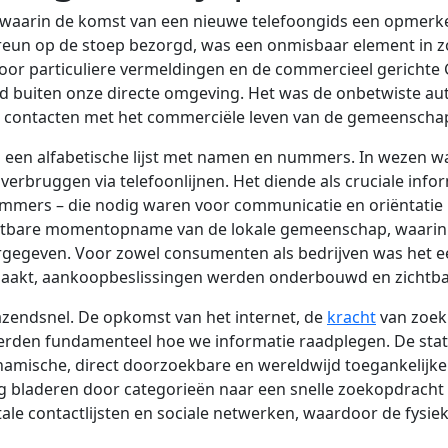
n, waarin de komst van een nieuwe telefoongids een opmerke
eun op de stoep bezorgd, was een onmisbaar element in zo
oor particuliere vermeldingen en de commercieel gerichte 
d buiten onze directe omgeving. Het was de onbetwiste aut
n contacten met het commerciële leven van de gemeenscha
 een alfabetische lijst met namen en nummers. In wezen wa
rbruggen via telefoonlijnen. Het diende als cruciale infor
mers – die nodig waren voor communicatie en oriëntatie in
stbare momentopname van de lokale gemeenschap, waarin de
ergegeven. Voor zowel consumenten als bedrijven was het 
kt, aankoopbeslissingen werden onderbouwd en zichtba
 razendsnel. De opkomst van het internet, de
kracht
van zoek
en fundamenteel hoe we informatie raadplegen. De stati
namische, direct doorzoekbare en wereldwijd toegankelijke
g bladeren door categorieën naar een snelle zoekopdracht
tale contactlijsten en sociale netwerken, waardoor de fysie