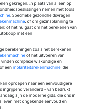
elen gekregen. In plaats van alleen op
ondheidsbeslissingen nemen met tools
chine
. Specifieke gezondheidsvragen
rekenmachine
, of om gezinsplanning te
gen; of het nu gaat om het berekenen van
 autokoop met een
udige berekeningen zoals het berekenen
rekenmachine
of het uitvoeren van
jd vinden complexe wiskundige en
of een
molariteitsrekenmachine
, die
e kan oproepen naar een eenvoudigere
is ingrijpend veranderd – van bedrukt
vandaag zijn de moderne gids, die ons in
ijks leven met ongekende eenvoud en
s.