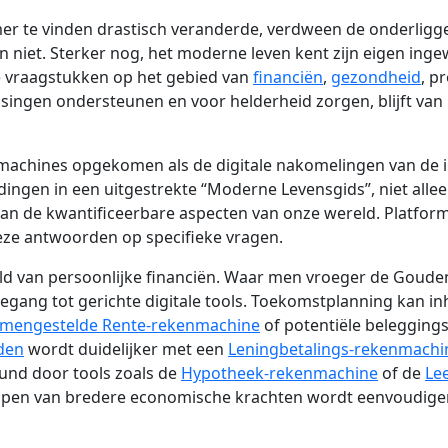
 te vinden drastisch veranderde, verdween de onderligg
n niet. Sterker nog, het moderne leven kent zijn eigen inge
e vraagstukken op het gebied van
financiën
,
gezondheid
, p
ingen ondersteunen en voor helderheid zorgen, blijft van h
nmachines opgekomen als de digitale nakomelingen van de in
ingen in een uitgestrekte “Moderne Levensgids”, niet alle
van de kwantificeerbare aspecten van onze wereld. Platfor
ieze antwoorden op specifieke vragen.
ld van persoonlijke financiën. Waar men vroeger de Goude
gang tot gerichte digitale tools. Toekomstplanning kan inh
mengestelde Rente-rekenmachine
of potentiële beleggin
den
wordt duidelijker met een
Leningbetalings-rekenmachi
und door tools zoals de
Hypotheek-rekenmachine
of de
Le
rijpen van bredere economische krachten wordt eenvoudige