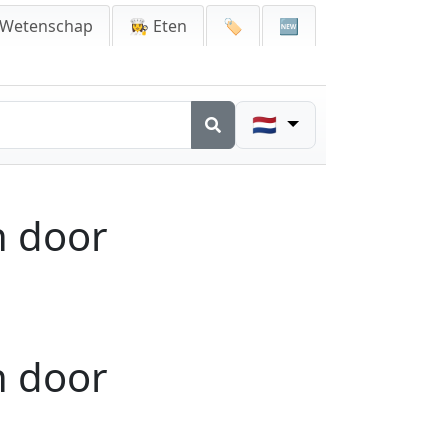
 Wetenschap
👩‍🍳 Eten
🏷️
🆕
🇳🇱
n door
n door