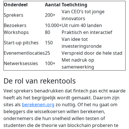
Onderdeel
Aantal
Toelichting
Van CEO’s tot jonge
Sprekers
200+
innovators
Bezoekers
10.000+
Uit ruim 40 landen
Workshops
80
Praktisch en interactief
Van idee tot
Start-up pitches
150
investeringsronde
Evenementlocaties
25
Verspreid door de hele stad
Met nadruk op
Netwerksessies
100+
samenwerking
De rol van rekentools
Veel sprekers benadrukken dat fintech pas echt waarde
heeft als het begrijpelijk wordt gemaakt. Daarom zijn
sites als
berekenen.org
zo nuttig. Of het nu gaat om
beleggers die wisselkoersen willen berekenen,
ondernemers die hun snelheid willen testen of
studenten die de theorie van blockchain proberen te