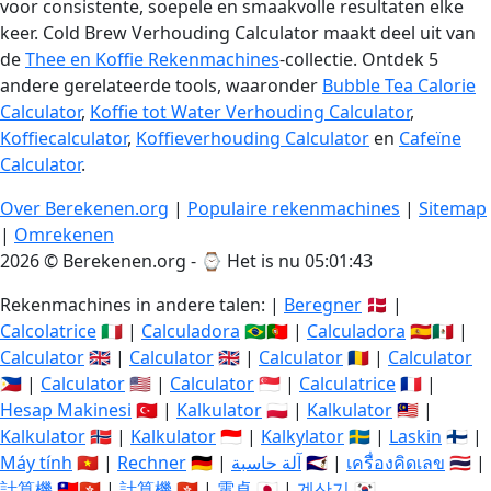
voor consistente, soepele en smaakvolle resultaten elke
keer. Cold Brew Verhouding Calculator maakt deel uit van
de
Thee en Koffie Rekenmachines
-collectie. Ontdek 5
andere gerelateerde tools, waaronder
Bubble Tea Calorie
Calculator
,
Koffie tot Water Verhouding Calculator
,
Koffiecalculator
,
Koffieverhouding Calculator
en
Cafeïne
Calculator
.
Over Berekenen.org
|
Populaire rekenmachines
|
Sitemap
|
Omrekenen
2026 © Berekenen.org - ⌚
Het is nu 05:01:44
Rekenmachines in andere talen: |
Beregner
🇩🇰 |
Calcolatrice
🇮🇹 |
Calculadora
🇧🇷🇵🇹 |
Calculadora
🇪🇸🇲🇽 |
Calculator
🇬🇧 |
Calculator
🇬🇧 |
Calculator
🇷🇴 |
Calculator
🇵🇭 |
Calculator
🇺🇸 |
Calculator
🇸🇬 |
Calculatrice
🇫🇷 |
Hesap Makinesi
🇹🇷 |
Kalkulator
🇵🇱 |
Kalkulator
🇲🇾 |
Kalkulator
🇳🇴 |
Kalkulator
🇮🇩 |
Kalkylator
🇸🇪 |
Laskin
🇫🇮 |
Máy tính
🇻🇳 |
Rechner
🇩🇪 |
آلة حاسبة
🇸🇦 |
เครื่องคิดเลข
🇹🇭 |
計算機
🇹🇼🇭🇰 |
計算機
🇭🇰 |
電卓
🇯🇵 |
계산기
🇰🇷