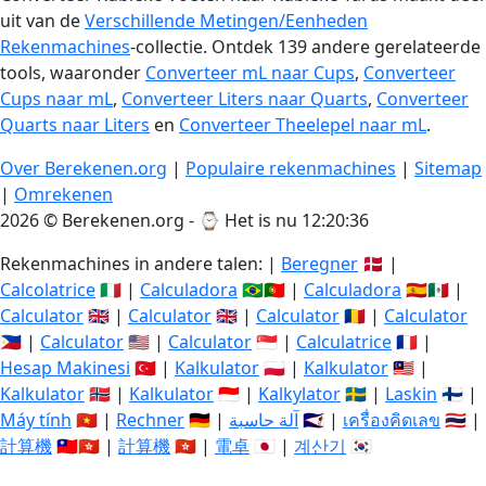
uit van de
Verschillende Metingen/Eenheden
Rekenmachines
-collectie. Ontdek 139 andere gerelateerde
tools, waaronder
Converteer mL naar Cups
,
Converteer
Cups naar mL
,
Converteer Liters naar Quarts
,
Converteer
Quarts naar Liters
en
Converteer Theelepel naar mL
.
Over Berekenen.org
|
Populaire rekenmachines
|
Sitemap
|
Omrekenen
2026 © Berekenen.org - ⌚
Het is nu 12:20:36
Rekenmachines in andere talen: |
Beregner
🇩🇰 |
Calcolatrice
🇮🇹 |
Calculadora
🇧🇷🇵🇹 |
Calculadora
🇪🇸🇲🇽 |
Calculator
🇬🇧 |
Calculator
🇬🇧 |
Calculator
🇷🇴 |
Calculator
🇵🇭 |
Calculator
🇺🇸 |
Calculator
🇸🇬 |
Calculatrice
🇫🇷 |
Hesap Makinesi
🇹🇷 |
Kalkulator
🇵🇱 |
Kalkulator
🇲🇾 |
Kalkulator
🇳🇴 |
Kalkulator
🇮🇩 |
Kalkylator
🇸🇪 |
Laskin
🇫🇮 |
Máy tính
🇻🇳 |
Rechner
🇩🇪 |
آلة حاسبة
🇸🇦 |
เครื่องคิดเลข
🇹🇭 |
計算機
🇹🇼🇭🇰 |
計算機
🇭🇰 |
電卓
🇯🇵 |
계산기
🇰🇷