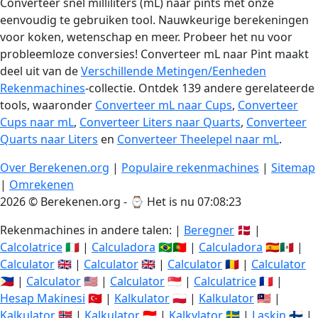
Converteer snel milliliters (mL) naar pints met onze
eenvoudig te gebruiken tool. Nauwkeurige berekeningen
voor koken, wetenschap en meer. Probeer het nu voor
probleemloze conversies! Converteer mL naar Pint maakt
deel uit van de
Verschillende Metingen/Eenheden
Rekenmachines
-collectie. Ontdek 139 andere gerelateerde
tools, waaronder
Converteer mL naar Cups
,
Converteer
Cups naar mL
,
Converteer Liters naar Quarts
,
Converteer
Quarts naar Liters
en
Converteer Theelepel naar mL
.
Over Berekenen.org
|
Populaire rekenmachines
|
Sitemap
|
Omrekenen
2026 © Berekenen.org - ⌚
Het is nu 07:08:24
Rekenmachines in andere talen: |
Beregner
🇩🇰 |
Calcolatrice
🇮🇹 |
Calculadora
🇧🇷🇵🇹 |
Calculadora
🇪🇸🇲🇽 |
Calculator
🇬🇧 |
Calculator
🇬🇧 |
Calculator
🇷🇴 |
Calculator
🇵🇭 |
Calculator
🇺🇸 |
Calculator
🇸🇬 |
Calculatrice
🇫🇷 |
Hesap Makinesi
🇹🇷 |
Kalkulator
🇵🇱 |
Kalkulator
🇲🇾 |
Kalkulator
🇳🇴 |
Kalkulator
🇮🇩 |
Kalkylator
🇸🇪 |
Laskin
🇫🇮 |