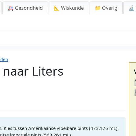
🚑 Gezondheid
📐 Wiskunde
📁 Overig
🔬
eden
 naar Liters
s. Kies tussen Amerikaanse vloeibare pints (473.176 mL),
itse imperiale pints (568.261 mL).