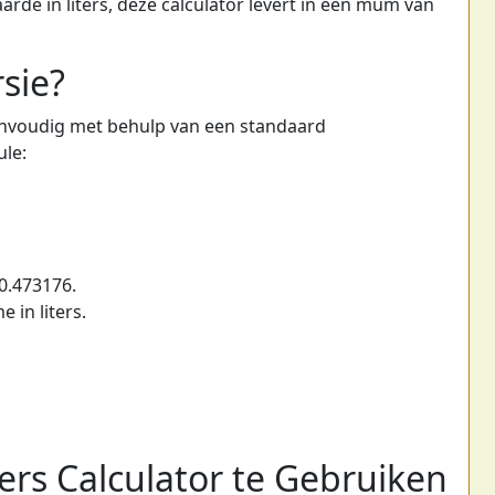
rde in liters, deze calculator levert in een mum van
sie?
eenvoudig met behulp van een standaard
ule:
0.473176.
 in liters.
ters Calculator te Gebruiken