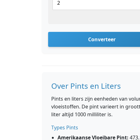
Converteer
Over Pints en Liters
Pints en liters zijn eenheden van vo
vloeistoffen. De pint varieert in groo
liter altijd 1000 milliliter is.
Types Pints
Amerikaanse Vloeibare Pint:
473.1