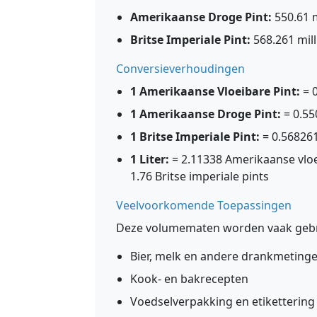
Amerikaanse Droge Pint:
550.61 mi
Britse Imperiale Pint:
568.261 milli
Conversieverhoudingen
1 Amerikaanse Vloeibare Pint:
= 0
1 Amerikaanse Droge Pint:
= 0.55
1 Britse Imperiale Pint:
= 0.568261
1 Liter:
= 2.11338 Amerikaanse vloe
1.76 Britse imperiale pints
Veelvoorkomende Toepassingen
Deze volumematen worden vaak gebru
Bier, melk en andere drankmeting
Kook- en bakrecepten
Voedselverpakking en etikettering