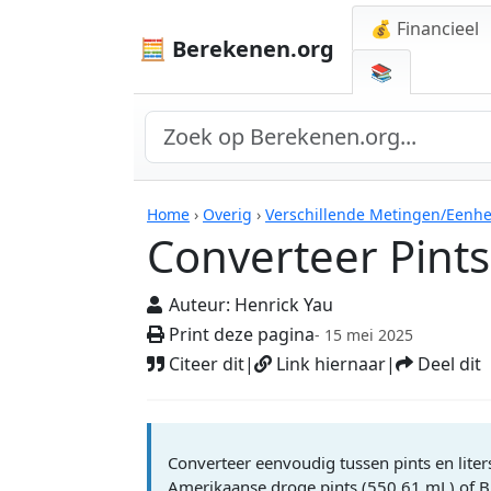
💰 Financieel
🧮 Berekenen.org
📚
Rekenmachines
Home
›
Overig
›
Verschillende Metingen/Eenh
Converteer Pints
Auteur:
Henrick Yau
Print deze pagina
- 15 mei 2025
Citeer dit
|
Link hiernaar
|
Deel dit
Converteer eenvoudig tussen pints en liter
Amerikaanse droge pints (550.61 mL) of Br