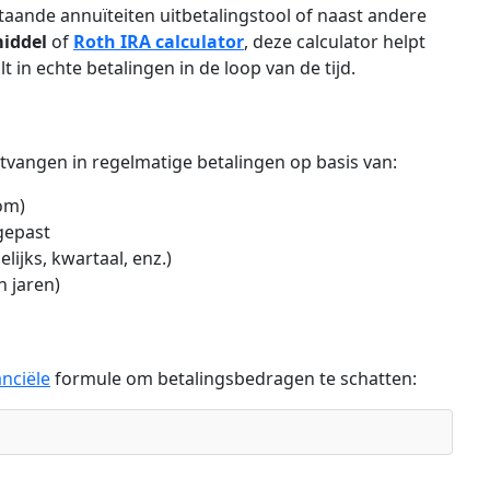
 staande annuïteiten uitbetalingstool of naast andere
iddel
of
Roth IRA calculator
, deze calculator helpt
lt in echte betalingen in de loop van de tijd.
ntvangen in regelmatige betalingen op basis van:
om)
gepast
ijks, kwartaal, enz.)
n jaren)
anciële
formule om betalingsbedragen te schatten: