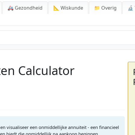
🚑 Gezondheid
📐 Wiskunde
📁 Overig
🔬
ten Calculator
 visualiseer een onmiddellijke annuiteit - een financieel
en biedt die onmiddellijk na aankoop beginnen.