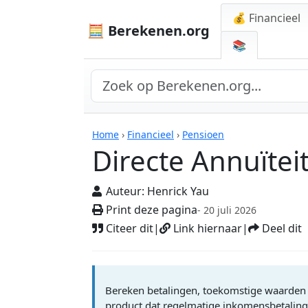
💰 Financieel
🧮 Berekenen.org
📚
Rekenmachines
Home
›
Financieel
›
Pensioen
Directe Annuïtei
Auteur:
Henrick Yau
Print deze pagina
- 20 juli 2026
Citeer dit
|
Link hiernaar
|
Deel dit
Bereken betalingen, toekomstige waarden en
product dat regelmatige inkomensbetaling