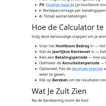
PV
:
Huidige waarde
(je hoofdsom inv
r
: Rentepercentage per betalingsper
n
: Totaal aantal betalingen
Hoe de Calculator te
Volg deze eenvoudige stappen om je annuï
Voer het
Hoofdsom Bedrag
in — het 
Stel de
Jaarlijkse Rentevoet
in — he
Kies een
Betalingsperiode
— hoe vaak
Definieer de
Annuïteitenperiode
— h
Optioneel: Pas de
decimale precisie
a
weer te geven.
Klik op
Bereken
om de resultaten onmi
Wat Je Zult Zien
Na de berekening toont de tool: