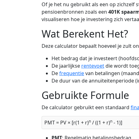
Of je het nu gebruikt als een op zichzelf
pensioenbronnen zoals een
401K spaarm
visualiseren hoe je investering zich vertaa
Wat Berekent Het?
Deze calculator bepaalt hoeveel je zult o
Het bedrag dat je investeert (hoofds
De jaarlijkse
rentevoet
die wordt toe
De
frequentie
van betalingen (maandel
De duur van de annuïteitenperiode (i
Gebruikte Formule
De calculator gebruikt een standaard
fin
n
n
PMT = PV × [r(1 + r)
/ ((1 + r)
- 1)]
PMT
: Regelmatig betalingsbedrag