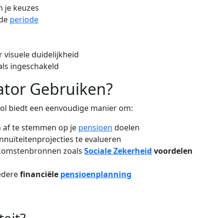
n je keuzes
 de
periode
 visuele duidelijkheid
als ingeschakeld
ator Gebruiken?
ool biedt een eenvoudige manier om:
 af te stemmen op je
pensioen
doelen
nnuïteitenprojecties te evalueren
komstenbronnen zoals
Sociale Zekerheid
voordelen
redere
financiële
pensioenplanning