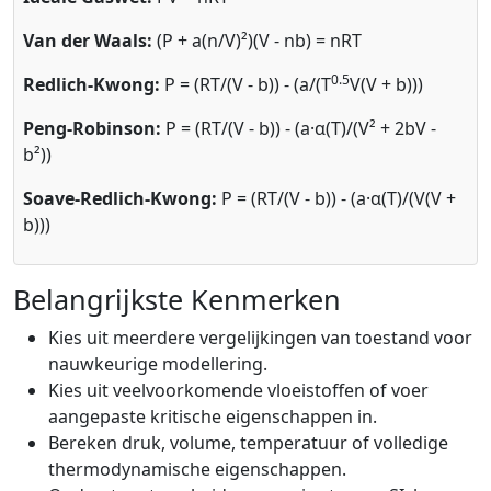
Van der Waals:
(P + a(n/V)²)(V - nb) = nRT
0.5
Redlich-Kwong:
P = (RT/(V - b)) - (a/(T
V(V + b)))
Peng-Robinson:
P = (RT/(V - b)) - (a·α(T)/(V² + 2bV -
b²))
Soave-Redlich-Kwong:
P = (RT/(V - b)) - (a·α(T)/(V(V +
b)))
Belangrijkste Kenmerken
Kies uit meerdere vergelijkingen van toestand voor
nauwkeurige modellering.
Kies uit veelvoorkomende vloeistoffen of voer
aangepaste kritische eigenschappen in.
Bereken druk, volume, temperatuur of volledige
thermodynamische eigenschappen.