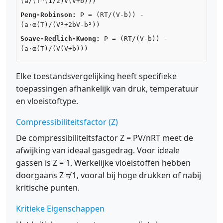
(a/(T^(1/2)V(V+b)))
Peng-Robinson:
P = (RT/(V-b)) -
(a·α(T)/(V²+2bV-b²))
Soave-Redlich-Kwong:
P = (RT/(V-b)) -
(a·α(T)/(V(V+b)))
Elke toestandsvergelijking heeft specifieke
toepassingen afhankelijk van druk, temperatuur
en vloeistoftype.
Compressibiliteitsfactor (Z)
De compressibiliteitsfactor Z = PV/nRT meet de
afwijking van ideaal gasgedrag. Voor ideale
gassen is Z = 1. Werkelijke vloeistoffen hebben
doorgaans Z ≠ 1, vooral bij hoge drukken of nabij
kritische punten.
Kritieke Eigenschappen