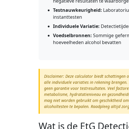
negatieve resultaten te waarborg
Testnauwkeurigheid:
Laboratoriu
instanttesten
Individuele Variatie:
Detectietijde
Voedselbronnen:
Sommige geferm
hoeveelheden alcohol bevatten
Disclaimer: Deze calculator biedt schattingen
alle individuele variaties in rekening brenge
geen garantie voor testresultaten. Veel factor
metabolisme, hydratatieniveau en gezondheidst
mag niet worden gebruikt om geschiktheid om t
alcoholtesten te bepalen. Raadpleeg altijd zo
Wat is de EtG Detecti