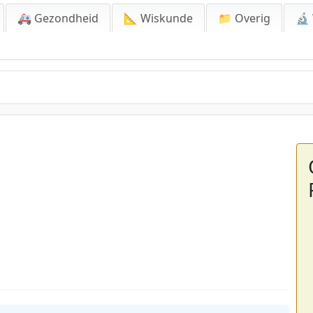
🚑 Gezondheid
📐 Wiskunde
📁 Overig
🔬