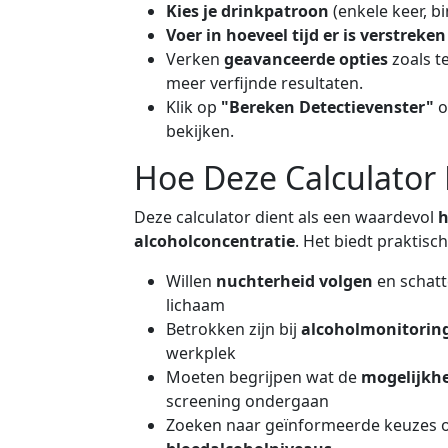
Kies je drinkpatroon
(enkele keer, b
Voer in hoeveel tijd er is verstreken
Verken
geavanceerde opties
zoals t
meer verfijnde resultaten.
Klik op
"Bereken Detectievenster"
o
bekijken.
Hoe Deze Calculator
Deze calculator dient als een waardevol
h
alcoholconcentratie
. Het biedt praktisc
Willen
nuchterheid volgen
en schatt
lichaam
Betrokken zijn bij
alcoholmonitori
werkplek
Moeten begrijpen wat de
mogelijkhe
screening ondergaan
Zoeken naar geïnformeerde keuzes o