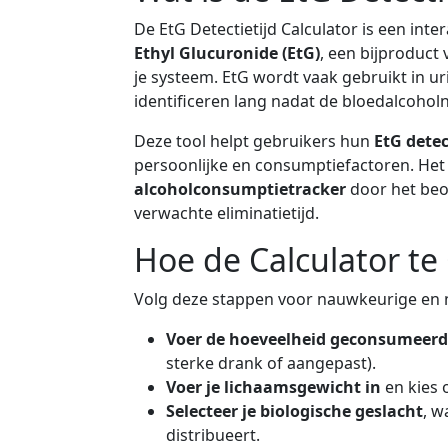
De EtG Detectietijd Calculator is een int
Ethyl Glucuronide (EtG)
, een bijproduct
je systeem. EtG wordt vaak gebruikt in u
identificeren lang nadat de bloedalcohol
Deze tool helpt gebruikers hun
EtG detec
persoonlijke en consumptiefactoren. Het
alcoholconsumptietracker
door het beo
verwachte eliminatietijd.
Hoe de Calculator te
Volg deze stappen voor nauwkeurige en n
Voer de hoeveelheid geconsumeerde
sterke drank of aangepast).
Voer je lichaamsgewicht in
en kies o
Selecteer je biologische geslacht
, w
distribueert.