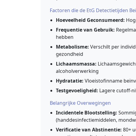
Factoren die de EtG Detectietijden B
Hoeveelheid Geconsumeerd:
Hoge
Frequentie van Gebruik:
Regelmat
hebben
Metabolisme:
Verschilt per indivi
gezondheid
Lichaamsmassa:
Lichaamsgewicht
alcoholverwerking
Hydratatie:
Vloeistofinname beïnv
Testgevoeligheid:
Lagere cutoff-n
Belangrijke Overwegingen
Incidentele Blootstelling:
Sommige
(handdesinfectiemiddelen, mondwa
Verificatie van Abstinentie:
80+ u