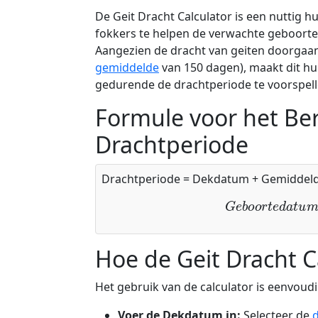
De Geit Dracht Calculator is een nuttig
fokkers te helpen de verwachte geboorte
Aangezien de dracht van geiten doorgaan
gemiddelde
van 150 dagen), maakt dit hu
gedurende de drachtperiode te voorspell
Formule voor het Be
Drachtperiode
Drachtperiode = Dekdatum + Gemiddeld
G
e
b
o
o
r
t
e
d
a
t
u
Hoe de Geit Dracht C
Het gebruik van de calculator is eenvoudi
Voer de Dekdatum in:
Selecteer de