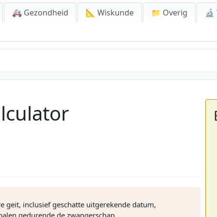
🚑 Gezondheid
📐 Wiskunde
📁 Overig
🔬
ator
lculator
 geit, inclusief geschatte uitgerekende datum,
lpalen gedurende de zwangerschap.