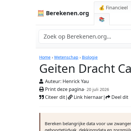
💰 Financieel
🧮 Berekenen.org
📚
Geiten Dracht Calcul
Home
›
Wetenschap
›
Biologie
Geiten Dracht Ca
Auteur:
Henrick Yau
Print deze pagina
- 20 juli 2026
Citeer dit
|
Link hiernaar
|
Deel dit
Bereken belangrijke data voor uw zwangere
geboortetijdvak, dekkingsdata en zorgmij