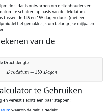
 hulpmiddel dat is ontworpen om geitenhouders en
datum te schatten op basis van de dekdatum.
s tussen de 145 en 155 dagen duurt (met een
lpmiddel het gemakkelijk om belangrijke mijlpalen
en.
rekenen van de
e Drachtlengte
m
=
D
e
k
d
a
t
u
m
+
150
D
a
g
e
n
alculator te Gebruiken
g en vereist slechts een paar stappen:
datum
waarop de geit is gedekt.