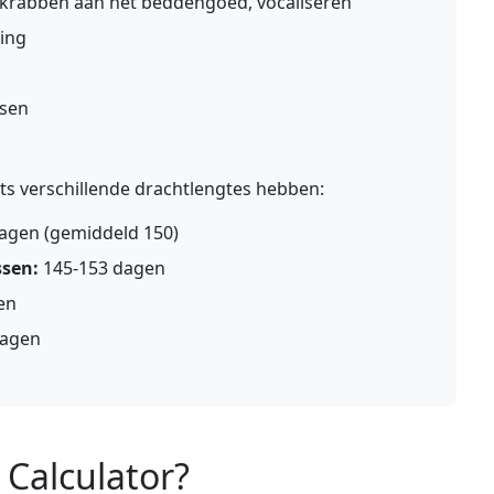
 krabben aan het beddengoed, vocaliseren
ing
rsen
ts verschillende drachtlengtes hebben:
agen (gemiddeld 150)
ssen:
145-153 dagen
en
dagen
 Calculator?