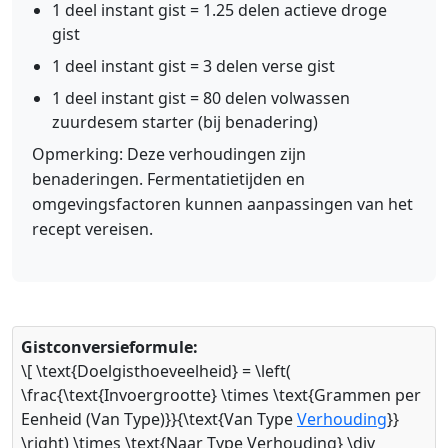
1 deel instant gist = 1.25 delen actieve droge
gist
1 deel instant gist = 3 delen verse gist
1 deel instant gist = 80 delen volwassen
zuurdesem starter (bij benadering)
Opmerking: Deze verhoudingen zijn
benaderingen. Fermentatietijden en
omgevingsfactoren kunnen aanpassingen van het
recept vereisen.
Gistconversieformule:
\[ \text{Doelgisthoeveelheid} = \left(
\frac{\text{Invoergrootte} \times \text{Grammen per
Eenheid (Van Type)}}{\text{Van Type
Verhouding
}}
\right) \times \text{Naar Type Verhouding} \div