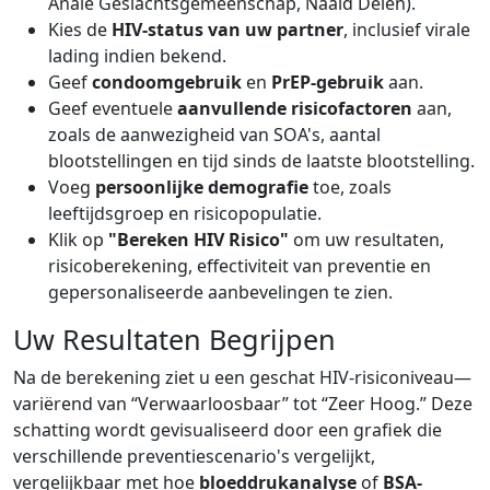
Anale Geslachtsgemeenschap, Naald Delen).
Kies de
HIV-status van uw partner
, inclusief virale
lading indien bekend.
Geef
condoomgebruik
en
PrEP-gebruik
aan.
Geef eventuele
aanvullende risicofactoren
aan,
zoals de aanwezigheid van SOA's, aantal
blootstellingen en tijd sinds de laatste blootstelling.
Voeg
persoonlijke demografie
toe, zoals
leeftijdsgroep en risicopopulatie.
Klik op
"Bereken HIV Risico"
om uw resultaten,
risicoberekening, effectiviteit van preventie en
gepersonaliseerde aanbevelingen te zien.
Uw Resultaten Begrijpen
Na de berekening ziet u een geschat HIV-risiconiveau—
variërend van “Verwaarloosbaar” tot “Zeer Hoog.” Deze
schatting wordt gevisualiseerd door een grafiek die
verschillende preventiescenario's vergelijkt,
vergelijkbaar met hoe
bloeddrukanalyse
of
BSA-