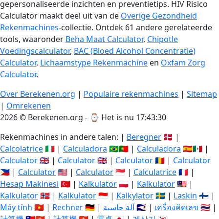
gepersonaliseerde inzichten en preventietips. HIV Risico
Calculator maakt deel uit van de
Overige Gezondheid
Rekenmachines
-collectie. Ontdek 61 andere gerelateerde
tools, waaronder
Beha Maat Calculator
,
Chipotle
Voedingscalculator
,
BAC (Bloed Alcohol Concentratie)
Calculator
,
Lichaamstype Rekenmachine
en
Oxfam Zorg
Calculator
.
Over Berekenen.org
|
Populaire rekenmachines
|
Sitemap
|
Omrekenen
2026 © Berekenen.org - ⌚
Het is nu 17:43:31
Rekenmachines in andere talen: |
Beregner
🇩🇰 |
Calcolatrice
🇮🇹 |
Calculadora
🇧🇷🇵🇹 |
Calculadora
🇪🇸🇲🇽 |
Calculator
🇬🇧 |
Calculator
🇬🇧 |
Calculator
🇷🇴 |
Calculator
🇵🇭 |
Calculator
🇺🇸 |
Calculator
🇸🇬 |
Calculatrice
🇫🇷 |
Hesap Makinesi
🇹🇷 |
Kalkulator
🇵🇱 |
Kalkulator
🇲🇾 |
Kalkulator
🇳🇴 |
Kalkulator
🇮🇩 |
Kalkylator
🇸🇪 |
Laskin
🇫🇮 |
Máy tính
🇻🇳 |
Rechner
🇩🇪 |
آلة حاسبة
🇸🇦 |
เครื่องคิดเลข
🇹🇭 |