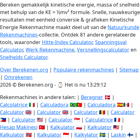
Bereken gemakkelijk kinetische energie, massa of snelheid
met behulp van de KE = ½mv² formule. Snelle, nauwkeurige
resultaten met eenheid conversie & grafieken Kinetische
Energie Rekenmachine maakt deel uit van de
Natuurkunde
Rekenmachines
-collectie. Ontdek 81 andere gerelateerde
tools, waaronder
Hitte-Index Calculator
,
Spanningsval
Calculator
,
Werk Rekenmachine
,
Versnellingscalculator
en
Snelheids Calculator
.
Over Berekenen.org
|
Populaire rekenmachines
|
Sitemap
|
Omrekenen
2026 © Berekenen.org - ⌚
Het is nu 13:29:13
Rekenmachines in andere talen: |
Beregner
🇩🇰 |
Calcolatrice
🇮🇹 |
Calculadora
🇧🇷🇵🇹 |
Calculadora
🇪🇸🇲🇽 |
Calculator
🇬🇧 |
Calculator
🇬🇧 |
Calculator
🇷🇴 |
Calculator
🇵🇭 |
Calculator
🇺🇸 |
Calculator
🇸🇬 |
Calculatrice
🇫🇷 |
Hesap Makinesi
🇹🇷 |
Kalkulator
🇵🇱 |
Kalkulator
🇲🇾 |
Kalkulator
🇳🇴 |
Kalkulator
🇮🇩 |
Kalkylator
🇸🇪 |
Laskin
🇫🇮 |