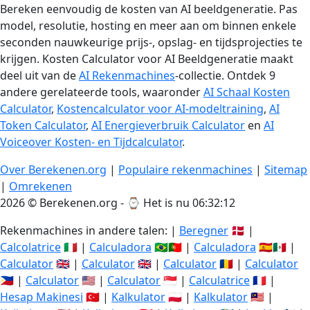
Bereken eenvoudig de kosten van AI beeldgeneratie. Pas
model, resolutie, hosting en meer aan om binnen enkele
seconden nauwkeurige prijs-, opslag- en tijdsprojecties te
krijgen. Kosten Calculator voor AI Beeldgeneratie maakt
deel uit van de
AI Rekenmachines
-collectie. Ontdek 9
andere gerelateerde tools, waaronder
AI Schaal Kosten
Calculator
,
Kostencalculator voor AI-modeltraining
,
AI
Token Calculator
,
AI Energieverbruik Calculator
en
AI
Voiceover Kosten- en Tijdcalculator
.
Over Berekenen.org
|
Populaire rekenmachines
|
Sitemap
|
Omrekenen
2026 © Berekenen.org - ⌚
Het is nu 06:32:12
Rekenmachines in andere talen: |
Beregner
🇩🇰 |
Calcolatrice
🇮🇹 |
Calculadora
🇧🇷🇵🇹 |
Calculadora
🇪🇸🇲🇽 |
Calculator
🇬🇧 |
Calculator
🇬🇧 |
Calculator
🇷🇴 |
Calculator
🇵🇭 |
Calculator
🇺🇸 |
Calculator
🇸🇬 |
Calculatrice
🇫🇷 |
Hesap Makinesi
🇹🇷 |
Kalkulator
🇵🇱 |
Kalkulator
🇲🇾 |