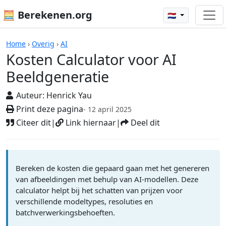
🧮 Berekenen.org
🇳🇱
Rekenmachines
Home
›
Overig
›
AI
Kosten Calculator voor AI
Beeldgeneratie
Auteur:
Henrick Yau
Print deze pagina
- 12 april 2025
Citeer dit
|
Link hiernaar
|
Deel dit
Bereken de kosten die gepaard gaan met het genereren
van afbeeldingen met behulp van AI-modellen. Deze
calculator helpt bij het schatten van prijzen voor
verschillende modeltypes, resoluties en
batchverwerkingsbehoeften.