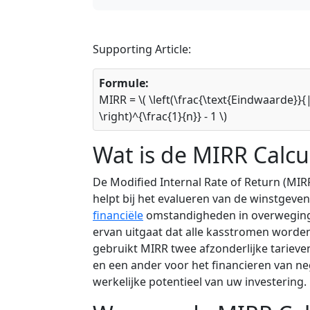
Supporting Article:
Formule:
MIRR = \( \left(\frac{\text{Eindwaarde}}{
\right)^{\frac{1}{n}} - 1 \)
Wat is de MIRR Calcu
De Modified Internal Rate of Return (MIRR
helpt bij het evalueren van de winstgev
financiële
omstandigheden in overweging te
ervan uitgaat dat alle kasstromen worde
gebruikt MIRR twee afzonderlijke tarieve
en een ander voor het financieren van neg
werkelijke potentieel van uw investering.