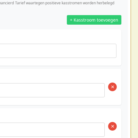
nancierd
Tarief waartegen positieve kasstromen worden herbelegd
+ Kasstroom toevoegen
×
×