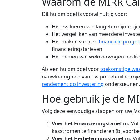
Waarom de MIRR Cal
Dit hulpmiddel is vooral nuttig voor:
Het evalueren van langetermijnproj
Het vergelijken van meerdere invest
Het maken van een
financiële progn
financieringstarieven
Het nemen van weloverwogen beslissi
Als een hulpmiddel voor
toekomstige wa
nauwkeurigheid van uw portefeuilleprojec
rendement op investering
ondersteunen.
Hoe gebruik je de MI
Volg deze eenvoudige stappen om uw Modi
Voer het Financieringstarief in:
Vul
kasstromen te financieren (bijvoorbee
Voer het Herbeleggingstarief in:
Vul