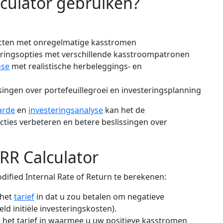
culator gebruiken?
ecten met onregelmatige kasstromen
eringsopties met verschillende kasstroompatronen
ose
met realistische herbeleggings- en
ngen over portefeuillegroei en investeringsplanning
arde
en
investeringsanalyse
kan het de
ties verbeteren en betere beslissingen over
RR Calculator
fied Internal Rate of Return te berekenen:
 het
tarief
in dat u zou betalen om negatieve
ld initiële investeringskosten).
 het tarief in waarmee u uw positieve kasstromen