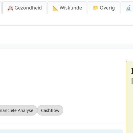
🚑 Gezondheid
📐 Wiskunde
📁 Overig
🔬
inanciële Analyse
Cashflow