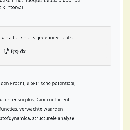
oeken met hoogtes bepaald door de
lk interval
 = a tot x = b is gedefinieerd als:
b
∫
f(x) dx
a
een kracht, elektrische potentiaal,
entensurplus, Gini-coëfficiënt
efuncties, verwachte waarden
stofdynamica, structurele analyse