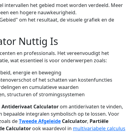
eel intervallen het gebied moet worden verdeeld. Meer
emeen een hogere nauwkeurigheid.
Gebied" om het resultaat, de visuele grafiek en de
tor Nuttig Is
ocenten en professionals. Het vereenvoudigt het
satie, wat essentieel is voor onderwerpen zoals:
beid, energie en beweging
enoverschot of het schatten van kostenfuncties
rdelingen en cumulatieve waarden
en, structuren of stromingssystemen
n
Antiderivaat Calculator
om antiderivaten te vinden,
 bepaalde integralen symbolisch op te lossen. Voor
zoals de
Tweede Afgeleide
Calculator
,
Partiële
de Calculator
ook waardevol in
multivariabele calculus