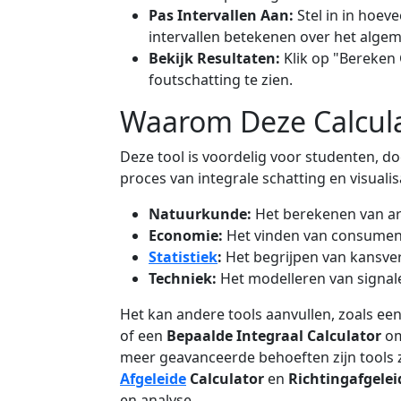
Pas Intervallen Aan:
Stel in in hoev
intervallen betekenen over het alg
Bekijk Resultaten:
Klik op "Bereken 
foutschatting te zien.
Waarom Deze Calcula
Deze tool is voordelig voor studenten, d
proces van integrale schatting en visuali
Natuurkunde:
Het berekenen van ar
Economie:
Het vinden van consument
Statistiek
:
Het begrijpen van kansve
Techniek:
Het modelleren van signal
Het kan andere tools aanvullen, zoals ee
of een
Bepaalde Integraal Calculator
om
meer geavanceerde behoeften zijn tools 
Afgeleide
Calculator
en
Richtingafgelei
en analyse.