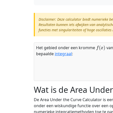
Disclaimer: Deze calculator biedt numerieke b
Resultaten kunnen iets afwijken van analytisc
functies met singulariteiten of hoge oscillati
f
(
x
)
Het gebied onder een kromme
va
bepaalde
integraal
:
Wat is de Area Under
De Area Under the Curve Calculator is een 
onder een wiskundige functie over een op
numerieke integratiemethoden toe te pas