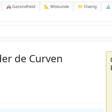
🚑 Gezondheid
📐 Wiskunde
📁 Overig
🔬
er de Curven