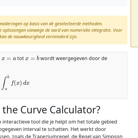
enaderingen op basis van de geselecteerde methoden.
he oplossingen vanwege de aard van numerieke integratie. Voor
es kan de nauwkeurigheid verminderd zijn.
x
=
a
x
=
b
n
tot
wordt weergegeven door de
∫
a
b
f
(
x
)
d
x
 the Curve Calculator?
interactieve tool die je helpt om het totale gebied
gegeven interval te schatten. Het werkt door
sen, zoals de Trapeziumregel, de Regel van Simpson