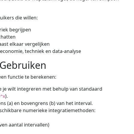
uikers die willen:
riek begrijpen
chatten
ast elkaar vergelijken
 economie, techniek en data-analyse
 Gebruiken
en functie te berekenen:
e je wilt integreren met behulp van standaard
).
e^x
s (a) en bovengrens (b) van het interval.
eschikbare numerieke integratiemethoden:
en aantal intervallen)