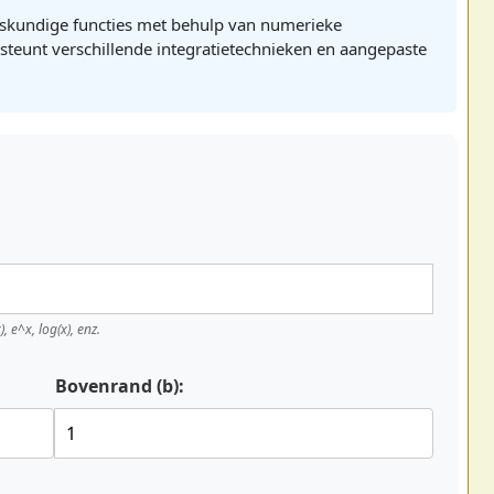
iskundige functies met behulp van numerieke
steunt verschillende integratietechnieken en aangepaste
 e^x, log(x), enz.
Bovenrand (b):