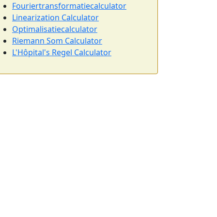
Fouriertransformatiecalculator
Linearization Calculator
Optimalisatiecalculator
Riemann Som Calculator
L'Hôpital's Regel Calculator