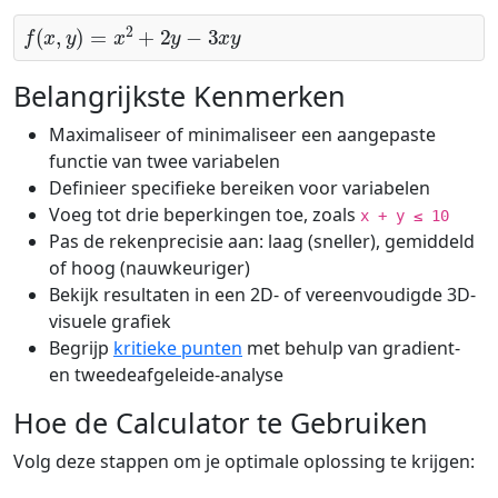
f
(
x
,
y
)
=
x
2
+
2
y
−
3
x
y
Belangrijkste Kenmerken
Maximaliseer of minimaliseer een aangepaste
functie van twee variabelen
Definieer specifieke bereiken voor variabelen
Voeg tot drie beperkingen toe, zoals
x + y ≤ 10
Pas de rekenprecisie aan: laag (sneller), gemiddeld
of hoog (nauwkeuriger)
Bekijk resultaten in een 2D- of vereenvoudigde 3D-
visuele grafiek
Begrijp
kritieke punten
met behulp van gradient-
en tweedeafgeleide-analyse
Hoe de Calculator te Gebruiken
Volg deze stappen om je optimale oplossing te krijgen: