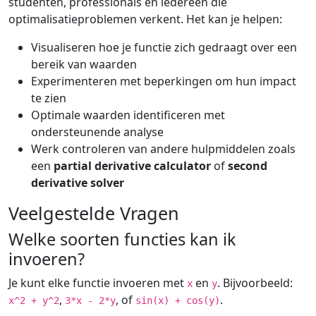
studenten, professionals en iedereen die
optimalisatieproblemen verkent. Het kan je helpen:
Visualiseren hoe je functie zich gedraagt over een
bereik van waarden
Experimenteren met beperkingen om hun impact
te zien
Optimale waarden identificeren met
ondersteunende analyse
Werk controleren van andere hulpmiddelen zoals
een
partial derivative calculator
of
second
derivative solver
Veelgestelde Vragen
Welke soorten functies kan ik
invoeren?
Je kunt elke functie invoeren met
en
. Bijvoorbeeld:
x
y
,
, of
.
x^2 + y^2
3*x - 2*y
sin(x) + cos(y)