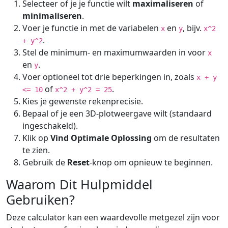
Selecteer of je je functie wilt
maximaliseren
of
minimaliseren
.
Voer je functie in met de variabelen
en
, bijv.
x
y
x^2
.
+ y^2
Stel de minimum- en maximumwaarden in voor
x
en
.
y
Voer optioneel tot drie beperkingen in, zoals
x + y
of
.
<= 10
x^2 + y^2 = 25
Kies je gewenste rekenprecisie.
Bepaal of je een 3D-plotweergave wilt (standaard
ingeschakeld).
Klik op
Vind Optimale Oplossing
om de resultaten
te zien.
Gebruik de
Reset
-knop om opnieuw te beginnen.
Waarom Dit Hulpmiddel
Gebruiken?
Deze calculator kan een waardevolle metgezel zijn voor