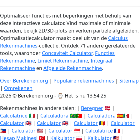
Optimaliseer functies met beperkingen met behulp van
deze interactieve calculator. Vind maximale of minimale
waarden, bekijk 2D/3D-plots en verken partiële afgeleiden.
Optimalisatiecalculator maakt deel uit van de
Calculus
Rekenmachines
-collectie. Ontdek 71 andere gerelateerde
tools, waaronder
Concaviteit Calculator
,
Functies
Rekenmachine
,
Limiet Rekenmachine
,
Integraal
Rekenmachine
en
Afgeleide Rekenmachine
.
Over Berekenen.org
|
Populaire rekenmachines
|
Sitemap
|
Omrekenen
2026 © Berekenen.org - ⌚
Het is nu 13:54:26
Rekenmachines in andere talen: |
Beregner
🇩🇰 |
Calcolatrice
🇮🇹 |
Calculadora
🇧🇷🇵🇹 |
Calculadora
🇪🇸🇲🇽 |
Calculator
🇬🇧 |
Calculator
🇬🇧 |
Calculator
🇷🇴 |
Calculator
🇵🇭 |
Calculator
🇺🇸 |
Calculator
🇸🇬 |
Calculatrice
🇫🇷 |
Hesap Makinesi
🇹🇷 |
Kalkulator
🇵🇱 |
Kalkulator
🇲🇾 |