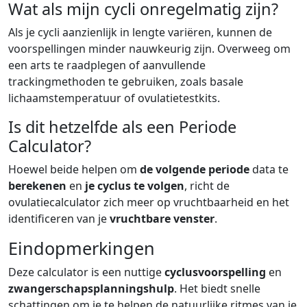
Wat als mijn cycli onregelmatig zijn?
Als je cycli aanzienlijk in lengte variëren, kunnen de
voorspellingen minder nauwkeurig zijn. Overweeg om
een arts te raadplegen of aanvullende
trackingmethoden te gebruiken, zoals basale
lichaamstemperatuur of ovulatietestkits.
Is dit hetzelfde als een Periode
Calculator?
Hoewel beide helpen om
de volgende periode
data te
berekenen
en
je cyclus te volgen
, richt de
ovulatiecalculator zich meer op vruchtbaarheid en het
identificeren van je
vruchtbare venster
.
Eindopmerkingen
Deze calculator is een nuttige
cyclusvoorspelling
en
zwangerschapsplanningshulp
. Het biedt snelle
schattingen om je te helpen de natuurlijke ritmes van je