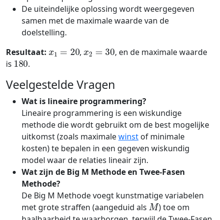
De uiteindelijke oplossing wordt weergegeven
samen met de maximale waarde van de
doelstelling.
x
1
=
20
x
2
=
30
Resultaat:
,
, en de maximale waarde
180
is
.
Veelgestelde Vragen
Wat is lineaire programmering?
Lineaire programmering is een wiskundige
methode die wordt gebruikt om de best mogelijke
uitkomst (zoals maximale
winst
of minimale
kosten) te bepalen in een gegeven wiskundig
model waar de relaties lineair zijn.
Wat zijn de Big M Methode en Twee-Fasen
Methode?
De Big M Methode voegt kunstmatige variabelen
M
met grote straffen (aangeduid als
) toe om
haalbaarheid te waarborgen, terwijl de Twee-Fasen