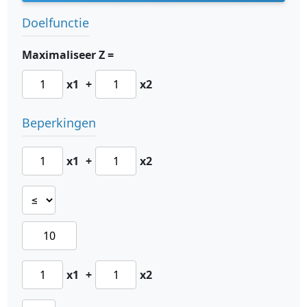
Doelfunctie
Maximaliseer Z =
x1
+
x2
Beperkingen
x1
+
x2
x1
+
x2