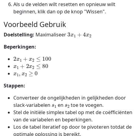
Als u de velden wilt resetten en opnieuw wilt
beginnen, klik dan op de knop "Wissen".
Voorbeeld Gebruik
3
x
1
+
4
x
2
Doelstelling:
Maximaliseer
Beperkingen:
2
x
1
+
x
2
≤
100
x
1
+
2
x
2
≤
80
x
1
,
x
2
≥
0
Stappen:
Converteer de ongelijkheden in gelijkheden door
s
1
s
2
slack-variabelen
en
toe te voegen.
Stel de initiële simplex tabel op met de coëfficiënten
van de variabelen en beperkingen.
Los de tabel iteratief op door te pivoteren totdat de
optimale oplossing is bereikt.