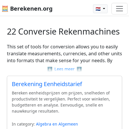
🧮 Berekenen.org
🇳🇱
22 Conversie Rekenmachines
This set of tools for conversion allows you to easily
translate measurements, currencies, and other units
into formats that make sense for your needs. By
simplifying tasks like turning grams into milliliters or
⬇️
Lees meer
⬇️
converting fractions to decimals, these calculators
help clarify complex conversions. Whether you’re
Berekening Eenheidstarief
adjusting recipes with our Cooking Conversion
Bereken eenheidsprijzen om prijzen, snelheden of
Calculator or calculating energy usage with the
BTU
productiviteit te vergelijken. Perfect voor winkelen,
Calculator
, you’ll find a range of useful options
budgetteren en analyse. Eenvoudige, snelle en
tailored to various conversion challenges. With
nauwkeurige resultaten.
these tools at your fingertips, understanding and
performing conversion tasks becomes a
In category:
Algebra en Algemeen