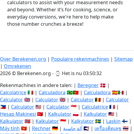
calculators to assist with your measurement needs
and beyond. Whether it’s for cooking, science, or
everyday conversions, we're here to help make
those number crunches a breeze!
Over Berekenen.org
|
Populaire rekenmachines
|
Sitemap
|
Omrekenen
2026 © Berekenen.org - ⌚
Het is nu 03:50:32
Rekenmachines in andere talen: |
Beregner
🇩🇰 |
Calcolatrice
🇮🇹 |
Calculadora
🇧🇷🇵🇹 |
Calculadora
🇪🇸🇲🇽 |
Calculator
🇬🇧 |
Calculator
🇬🇧 |
Calculator
🇷🇴 |
Calculator
🇵🇭 |
Calculator
🇺🇸 |
Calculator
🇸🇬 |
Calculatrice
🇫🇷 |
Hesap Makinesi
🇹🇷 |
Kalkulator
🇵🇱 |
Kalkulator
🇲🇾 |
Kalkulator
🇳🇴 |
Kalkulator
🇮🇩 |
Kalkylator
🇸🇪 |
Laskin
🇫🇮 |
Máy tính
🇻🇳 |
Rechner
🇩🇪 |
آلة حاسبة
🇸🇦 |
เครื่องคิดเลข
🇹🇭 |