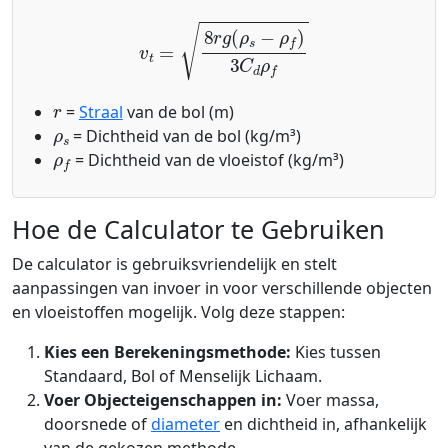
v
t
=
8
r
g
(
ρ
s
−
ρ
f
)
3
C
d
ρ
f
r
=
Straal
van de bol (m)
ρ
s
= Dichtheid van de bol (kg/m³)
ρ
f
= Dichtheid van de vloeistof (kg/m³)
Hoe de Calculator te Gebruiken
De calculator is gebruiksvriendelijk en stelt
aanpassingen van invoer in voor verschillende objecten
en vloeistoffen mogelijk. Volg deze stappen:
Kies een Berekeningsmethode:
Kies tussen
Standaard, Bol of Menselijk Lichaam.
Voer Objecteigenschappen in:
Voer massa,
doorsnede of
diameter
en dichtheid in, afhankelijk
van de gekozen methode.