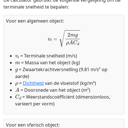
De calculator gebruikt de volgende vergelijking om de
terminale snelheid te bepalen:
Voor een algemeen object:
v
t
=
2
m
g
ρ
A
C
d
v
t
= Terminale snelheid (m/s)
m
= Massa van het object (kg)
g
= Zwaartekrachtversnelling (9.81 m/s² op
aarde)
ρ
=
Dichtheid
van de vloeistof (kg/m³)
A
= Doorsnede van het object (m²)
C
d
= Weerstandscoëfficiënt (dimensionloos,
varieert per vorm)
Voor een sferisch object: