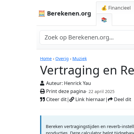
💰 Financieel
🧮 Berekenen.org
📚
Rekenmachines
Home
›
Overig
›
Muziek
Vertraging en Re
Auteur:
Henrick Yau
Print deze pagina
- 22 april 2025
Citeer dit
|
Link hiernaar
|
Deel dit
Bereken vertragingstijden en reverb-inste
producties. Deze calculator helpt tijdgeba