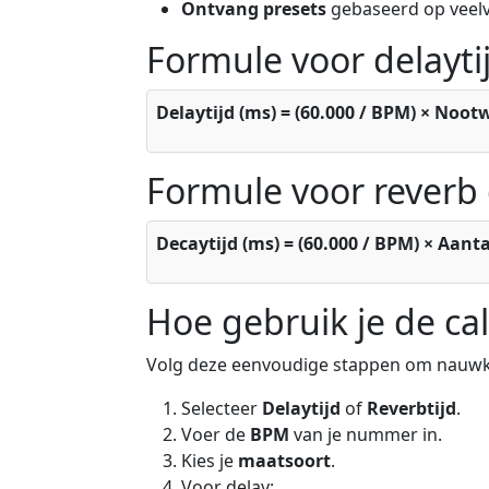
Ontvang presets
gebaseerd op veelv
Formule voor delayti
Delaytijd (ms) = (60.000 / BPM) × Noo
Formule voor reverb
Decaytijd (ms) = (60.000 / BPM) × Aant
Hoe gebruik je de cal
Volg deze eenvoudige stappen om nauwkeur
Selecteer
Delaytijd
of
Reverbtijd
.
Voer de
BPM
van je nummer in.
Kies je
maatsoort
.
Voor delay: