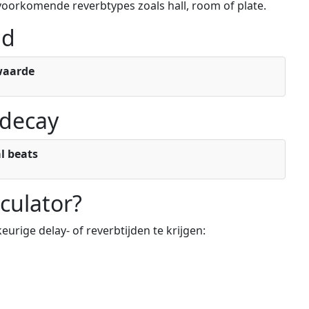
oorkomende reverbtypes zoals hall, room of plate.
jd
twaarde
 decay
al beats
culator?
ige delay- of reverbtijden te krijgen: