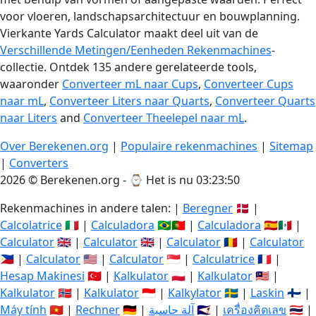
voor vloeren, landschapsarchitectuur en bouwplanning.
Vierkante Yards Calculator maakt deel uit van de
Verschillende Metingen/Eenheden Rekenmachines
-
collectie. Ontdek 135 andere gerelateerde tools,
waaronder
Converteer mL naar Cups
,
Converteer Cups
naar mL
,
Converteer Liters naar Quarts
,
Converteer Quarts
naar Liters
and
Converteer Theelepel naar mL
.
Over Berekenen.org
|
Populaire rekenmachines
|
Sitemap
|
Converters
2026 © Berekenen.org - ⌚
Het is nu 03:23:51
Rekenmachines in andere talen: |
Beregner
🇩🇰 |
Calcolatrice
🇮🇹 |
Calculadora
🇧🇷🇵🇹 |
Calculadora
🇪🇸🇲🇽 |
Calculator
🇬🇧 |
Calculator
🇬🇧 |
Calculator
🇷🇴 |
Calculator
🇵🇭 |
Calculator
🇺🇸 |
Calculator
🇸🇬 |
Calculatrice
🇫🇷 |
Hesap Makinesi
🇹🇷 |
Kalkulator
🇵🇱 |
Kalkulator
🇲🇾 |
Kalkulator
🇳🇴 |
Kalkulator
🇮🇩 |
Kalkylator
🇸🇪 |
Laskin
🇫🇮 |
Máy tính
🇻🇳 |
Rechner
🇩🇪 |
آلة حاسبة
🇸🇦 |
เครื่องคิดเลข
🇹🇭 |