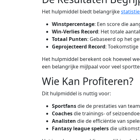
Het hulpmiddel biedt belangrijke
statisti
Winstpercentage
: Een score die aa
Win-Verlies Record
: Het totale aanta
Totaal Punten
: Gebaseerd op het ge
Geprojecteerd Record
: Toekomstige 
Het hulpmiddel berekent ook hoeveel wed
een belangrijke mijlpaal voor veel sportt
Wie Kan Profiteren?
Dit hulpmiddel is nuttig voor:
Sportfans
die de prestaties van tea
Coaches
die trainings- of seizoendoe
Analisten
die de efficiëntie van spel
Fantasy league spelers
die uitkomst