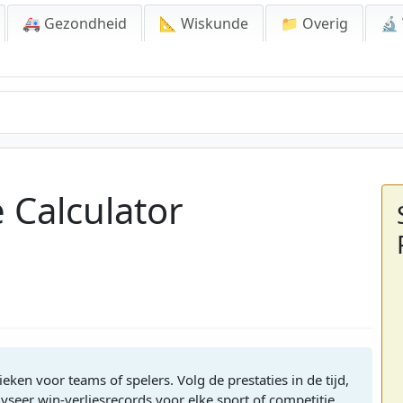
🚑 Gezondheid
📐 Wiskunde
📁 Overig
🔬
 Calculator
ken voor teams of spelers. Volg de prestaties in de tijd,
seer win-verliesrecords voor elke sport of competitie.