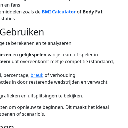
en en fans
lpmiddelen zoals de
BMI Calculator
of
Body Fat
staties
 Gebruiken
e te berekenen en te analyseren:
iezen
en
gelijkspelen
van je team of speler in.
steem
dat overeenkomt met je competitie (standaard,
l, percentage,
breuk
of verhouding.
cties in door resterende wedstrijden en verwacht
rafieken en uitsplitsingen te bekijken.
tten om opnieuw te beginnen. Dit maakt het ideaal
izoenen of scenario's.
jpen