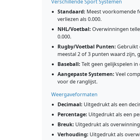
Verschillende Sport Systemen
Standaard:
Meest voorkomende for
verliezen als 0.000.
NHL/Voetbal:
Overwinningen tellen 
0.000.
Rugby/Voetbal Punten:
Gebruikt 
meestal 2 of 3 punten waard zijn, g
Baseball:
Telt geen gelijkspelen i
Aangepaste Systemen:
Veel comp
voor de ranglijst.
Weergaveformaten
Decimaal:
Uitgedrukt als een decima
Percentage:
Uitgedrukt als een per
Breuk:
Uitgedrukt als overwinninge
Verhouding:
Uitgedrukt als overwin