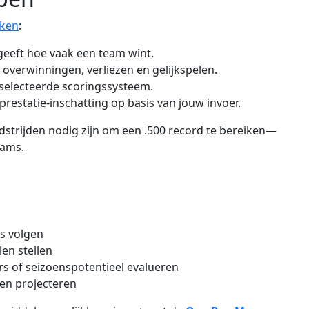
eken
:
ngeeft hoe vaak een team wint.
l overwinningen, verliezen en gelijkspelen.
selecteerde scoringssysteem.
prestatie-inschatting op basis van jouw invoer.
strijden nodig zijn om een .500 record te bereiken—
eams.
ms volgen
len stellen
ers of seizoenspotentieel evalueren
en projecteren