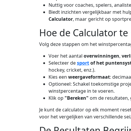
Nuttig voor coaches, spelers, analist
Biedt inzichten vergelijkbaar met hu
Calculator
, maar gericht op sportpre
Hoe de Calculator te
Volg deze stappen om het winstpercentag
Voer het aantal
overwinningen
,
verl
Selecteer de
sport
of het puntensy
hockey, cricket, enz.).
Kies een
weergaveformaat
: decimaa
Optioneel: Schakel toekomstige proje
winstpercentage in te voeren.
Klik op
"Bereken"
om de resultaten, g
Je kunt de calculator op elk moment rese
voor het vergelijken van verschillende se
De Resultaten Begri