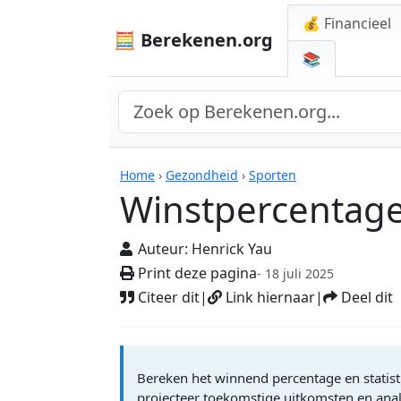
💰 Financieel
🧮 Berekenen.org
📚
Rekenmachines
Home
›
Gezondheid
›
Sporten
Winstpercentage
Auteur:
Henrick Yau
Print deze pagina
- 18 juli 2025
Citeer dit
|
Link hiernaar
|
Deel dit
Bereken het winnend percentage en statistie
projecteer toekomstige uitkomsten en analy