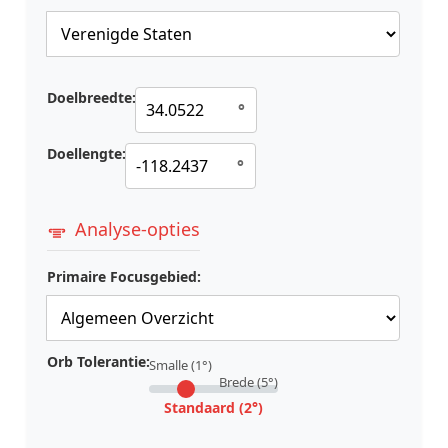
Doelbreedte:
°
Doellengte:
°
Analyse-opties
Primaire Focusgebied:
Orb Tolerantie:
Smalle (1°)
Brede (5°)
Standaard (2°)