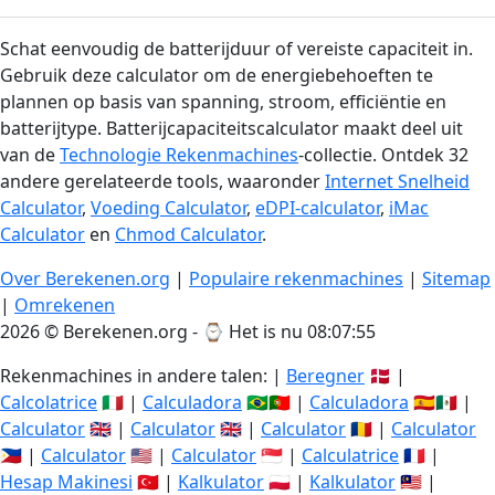
Schat eenvoudig de batterijduur of vereiste capaciteit in.
Gebruik deze calculator om de energiebehoeften te
plannen op basis van spanning, stroom, efficiëntie en
batterijtype. Batterijcapaciteitscalculator maakt deel uit
van de
Technologie Rekenmachines
-collectie. Ontdek 32
andere gerelateerde tools, waaronder
Internet Snelheid
Calculator
,
Voeding Calculator
,
eDPI-calculator
,
iMac
Calculator
en
Chmod Calculator
.
Over Berekenen.org
|
Populaire rekenmachines
|
Sitemap
|
Omrekenen
2026 © Berekenen.org - ⌚
Het is nu 08:07:56
Rekenmachines in andere talen: |
Beregner
🇩🇰 |
Calcolatrice
🇮🇹 |
Calculadora
🇧🇷🇵🇹 |
Calculadora
🇪🇸🇲🇽 |
Calculator
🇬🇧 |
Calculator
🇬🇧 |
Calculator
🇷🇴 |
Calculator
🇵🇭 |
Calculator
🇺🇸 |
Calculator
🇸🇬 |
Calculatrice
🇫🇷 |
Hesap Makinesi
🇹🇷 |
Kalkulator
🇵🇱 |
Kalkulator
🇲🇾 |