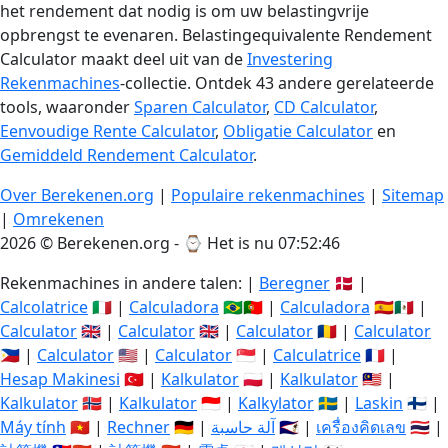
het rendement dat nodig is om uw belastingvrije
opbrengst te evenaren. Belastingequivalente Rendement
Calculator maakt deel uit van de
Investering
Rekenmachines
-collectie. Ontdek 43 andere gerelateerde
tools, waaronder
Sparen Calculator
,
CD Calculator
,
Eenvoudige Rente Calculator
,
Obligatie Calculator
en
Gemiddeld Rendement Calculator
.
Over Berekenen.org
|
Populaire rekenmachines
|
Sitemap
|
Omrekenen
2026 © Berekenen.org - ⌚
Het is nu 07:52:47
Rekenmachines in andere talen: |
Beregner
🇩🇰 |
Calcolatrice
🇮🇹 |
Calculadora
🇧🇷🇵🇹 |
Calculadora
🇪🇸🇲🇽 |
Calculator
🇬🇧 |
Calculator
🇬🇧 |
Calculator
🇷🇴 |
Calculator
🇵🇭 |
Calculator
🇺🇸 |
Calculator
🇸🇬 |
Calculatrice
🇫🇷 |
Hesap Makinesi
🇹🇷 |
Kalkulator
🇵🇱 |
Kalkulator
🇲🇾 |
Kalkulator
🇳🇴 |
Kalkulator
🇮🇩 |
Kalkylator
🇸🇪 |
Laskin
🇫🇮 |
Máy tính
🇻🇳 |
Rechner
🇩🇪 |
آلة حاسبة
🇸🇦 |
เครื่องคิดเลข
🇹🇭 |