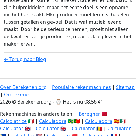
emotie samenkomen. Grafieken, tabellen en calculators
zijn hulpmiddelen, maar het echte doel is een opname
die het hart raakt. Elke producer moet leren schakelen
tussen getallen en gevoel. Dat is wat muziek levend
maakt. Door beide serieus te nemen, groeit niet alleen
de kwaliteit van je producties, maar ook je plezier in het
maken ervan.
← Terug naar Blog
Over Berekenen.org
|
Populaire rekenmachines
|
Sitemap
|
Omrekenen
2026 © Berekenen.org - ⌚
Het is nu 08:56:41
Rekenmachines in andere talen: |
Beregner
🇩🇰 |
Calcolatrice
🇮🇹 |
Calculadora
🇧🇷🇵🇹 |
Calculadora
🇪🇸🇲🇽 |
Calculator
🇬🇧 |
Calculator
🇬🇧 |
Calculator
🇷🇴 |
Calculator
🇵🇭 |
Calculator
🇺🇸 |
Calculator
🇸🇬 |
Calculatrice
🇫🇷 |