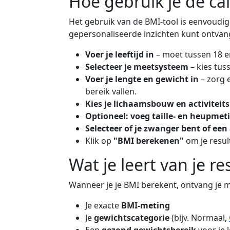
Hoe gebruik je de ca
Het gebruik van de BMI-tool is eenvoudig.
gepersonaliseerde inzichten kunt ontvan
Voer je leeftijd in
– moet tussen 18 en
Selecteer je meetsysteem
– kies tuss
Voer je lengte en gewicht in
– zorg 
bereik vallen.
Kies je lichaamsbouw en activiteit
Optioneel: voeg taille- en heupmet
Selecteer of je zwanger bent of een 
Klik op
"BMI berekenen"
om je resul
Wat je leert van je re
Wanneer je je BMI berekent, ontvang je me
Je exacte
BMI-meting
Je
gewichtscategorie
(bijv. Normaal,