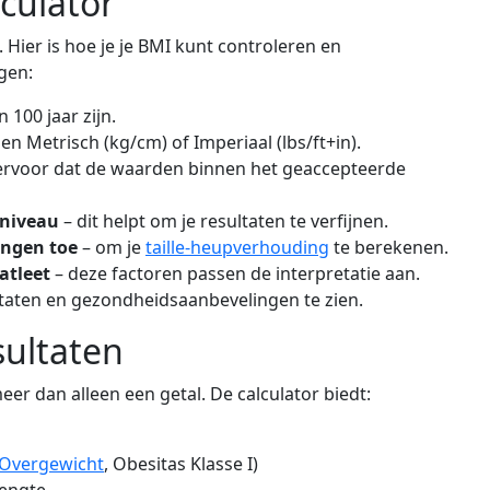
lculator
 Hier is hoe je je BMI kunt controleren en
gen:
 100 jaar zijn.
en Metrisch (kg/cm) of Imperiaal (lbs/ft+in).
ervoor dat de waarden binnen het geaccepteerde
sniveau
– dit helpt om je resultaten te verfijnen.
ingen toe
– om je
taille-heupverhouding
te berekenen.
atleet
– deze factoren passen de interpretatie aan.
taten en gezondheidsaanbevelingen te zien.
sultaten
er dan alleen een getal. De calculator biedt:
Overgewicht
, Obesitas Klasse I)