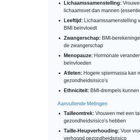
Lichaamssamenstelling:
Vrouwen
lichaamsvet dan mannen (essentie
Leeftijd:
Lichaamssamenstelling ver
BMI beïnvloedt
Zwangerschap:
BMI-berekeningen 
de zwangerschap
Menopauze:
Hormonale veranderi
beïnvloeden
Atleten:
Hogere spiermassa kan re
gezondheidsrisico's
Ethniciteit:
BMI-drempels kunnen v
Aanvullende Metingen
Tailleomtrek:
Vrouwen met een tai
gezondheidsrisico's hebben
Taille-Heupverhouding:
Voor vro
verhoogd gezondheidsrisico