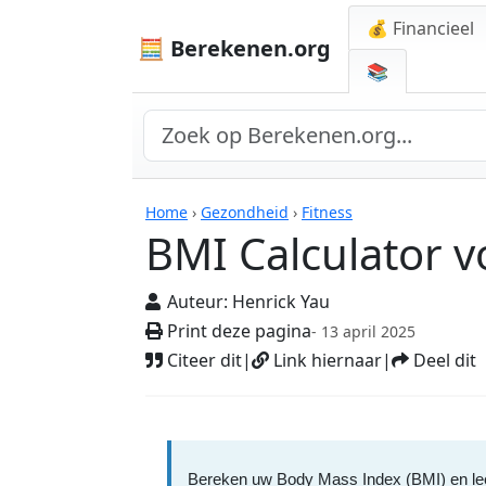
💰 Financieel
🧮 Berekenen.org
📚
Rekenmachines
Home
›
Gezondheid
›
Fitness
BMI Calculator 
Auteur:
Henrick Yau
Print deze pagina
- 13 april 2025
Citeer dit
|
Link hiernaar
|
Deel dit
Bereken uw Body Mass Index (BMI) en leer