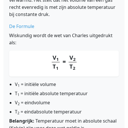
verwarmd. Het stelt dat het volume van een gas
recht evenredig is met zijn absolute temperatuur
bij constante druk.
De Formule
Wiskundig wordt de wet van Charles uitgedrukt
als:
V
V
1
2
=
T
T
1
2
V
= initiële volume
1
T
= initiële absolute temperatuur
1
V
= eindvolume
2
T
= eindabsolute temperatuur
2
Belangrijk:
Temperatuur moet in absolute schaal