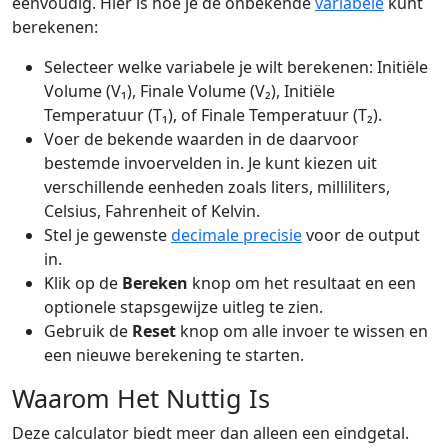
eenvoudig. Hier is hoe je de onbekende
variabele
kunt
berekenen:
Selecteer welke variabele je wilt berekenen: Initiële
Volume (V₁), Finale Volume (V₂), Initiële
Temperatuur (T₁), of Finale Temperatuur (T₂).
Voer de bekende waarden in de daarvoor
bestemde invoervelden in. Je kunt kiezen uit
verschillende eenheden zoals liters, milliliters,
Celsius, Fahrenheit of Kelvin.
Stel je gewenste
decimale precisie
voor de output
in.
Klik op de
Bereken
knop om het resultaat en een
optionele stapsgewijze uitleg te zien.
Gebruik de
Reset
knop om alle invoer te wissen en
een nieuwe berekening te starten.
Waarom Het Nuttig Is
Deze calculator biedt meer dan alleen een eindgetal.