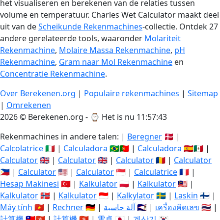
het visualiseren en berekenen van de relaties tussen
volume en temperatuur. Charles Wet Calculator maakt deel
uit van de
Scheikunde Rekenmachines
-collectie. Ontdek 27
andere gerelateerde tools, waaronder
Molariteit
Rekenmachine
,
Molaire Massa Rekenmachine
,
pH
Rekenmachine
,
Gram naar Mol Rekenmachine
en
Concentratie Rekenmachine
.
Over Berekenen.org
|
Populaire rekenmachines
|
Sitemap
|
Omrekenen
2026 © Berekenen.org - ⌚
Het is nu 11:57:44
Rekenmachines in andere talen: |
Beregner
🇩🇰 |
Calcolatrice
🇮🇹 |
Calculadora
🇧🇷🇵🇹 |
Calculadora
🇪🇸🇲🇽 |
Calculator
🇬🇧 |
Calculator
🇬🇧 |
Calculator
🇷🇴 |
Calculator
🇵🇭 |
Calculator
🇺🇸 |
Calculator
🇸🇬 |
Calculatrice
🇫🇷 |
Hesap Makinesi
🇹🇷 |
Kalkulator
🇵🇱 |
Kalkulator
🇲🇾 |
Kalkulator
🇳🇴 |
Kalkulator
🇮🇩 |
Kalkylator
🇸🇪 |
Laskin
🇫🇮 |
Máy tính
🇻🇳 |
Rechner
🇩🇪 |
آلة حاسبة
🇸🇦 |
เครื่องคิดเลข
🇹🇭 |
計算機
🇹🇼🇭🇰 |
計算機
🇭🇰 |
電卓
🇯🇵 |
계산기
🇰🇷