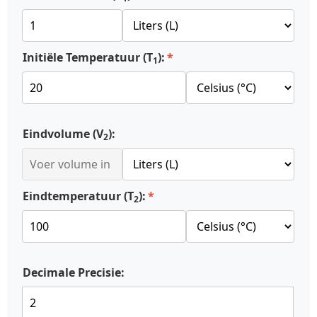
Initiële Temperatuur (T
):
1
Eindvolume (V
):
2
Eindtemperatuur (T
):
2
Decimale Precisie: