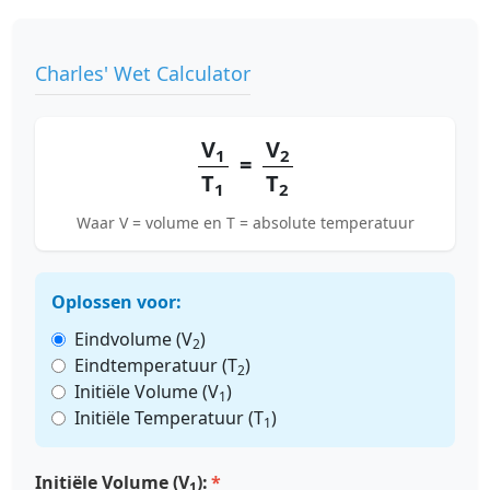
Charles' Wet Calculator
V
V
1
2
=
T
T
1
2
Waar V = volume en T = absolute temperatuur
Oplossen voor:
Eindvolume (V
)
2
Eindtemperatuur (T
)
2
Initiële Volume (V
)
1
Initiële Temperatuur (T
)
1
Initiële Volume (V
):
1