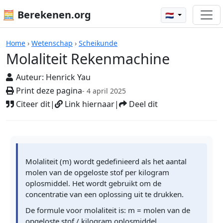
🧮 Berekenen.org
🇳🇱
Rekenmachines
Home
›
Wetenschap
›
Scheikunde
Molaliteit Rekenmachine
Auteur:
Henrick Yau
Print deze pagina
- 4 april 2025
Citeer dit
|
Link hiernaar
|
Deel dit
Molaliteit (m) wordt gedefinieerd als het aantal
molen van de opgeloste stof per kilogram
oplosmiddel. Het wordt gebruikt om de
concentratie van een oplossing uit te drukken.
De formule voor molaliteit is: m = molen van de
opgeloste stof / kilogram oplosmiddel