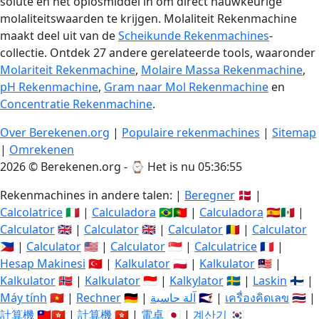
solute en het oplosmiddel in om direct nauwkeurige
molaliteitswaarden te krijgen. Molaliteit Rekenmachine
maakt deel uit van de
Scheikunde Rekenmachines
-
collectie. Ontdek 27 andere gerelateerde tools, waaronder
Molariteit Rekenmachine
,
Molaire Massa Rekenmachine
,
pH Rekenmachine
,
Gram naar Mol Rekenmachine
en
Concentratie Rekenmachine
.
Over Berekenen.org
|
Populaire rekenmachines
|
Sitemap
|
Omrekenen
2026 © Berekenen.org - ⌚
Het is nu 05:36:55
Rekenmachines in andere talen: |
Beregner
🇩🇰 |
Calcolatrice
🇮🇹 |
Calculadora
🇧🇷🇵🇹 |
Calculadora
🇪🇸🇲🇽 |
Calculator
🇬🇧 |
Calculator
🇬🇧 |
Calculator
🇷🇴 |
Calculator
🇵🇭 |
Calculator
🇺🇸 |
Calculator
🇸🇬 |
Calculatrice
🇫🇷 |
Hesap Makinesi
🇹🇷 |
Kalkulator
🇵🇱 |
Kalkulator
🇲🇾 |
Kalkulator
🇳🇴 |
Kalkulator
🇮🇩 |
Kalkylator
🇸🇪 |
Laskin
🇫🇮 |
Máy tính
🇻🇳 |
Rechner
🇩🇪 |
آلة حاسبة
🇸🇦 |
เครื่องคิดเลข
🇹🇭 |
計算機
🇹🇼🇭🇰 |
計算機
🇭🇰 |
電卓
🇯🇵 |
계산기
🇰🇷