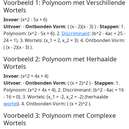
Voorbeeld 1: Polynoom met Verschillende
Wortels
Invoer
: (x^2 - 5x + 6)
Uitvoer
: -
Ontbonden Vorm
: ( (x - 2)(x - 3) ) -
Stappen
: 1.
Polynoom: (x^2 - 5x + 6). 2.
Discriminant
: (b^2 - 4ac = 25 -
24 = 1). 3. Wortels: (x_1 = 2, x_2 = 3). 4. Ontbonden Vorm:
( (x - 2)(x - 3) ).
Voorbeeld 2: Polynoom met Herhaalde
Wortels
Invoer
: (x^2 + 4x + 4)
Uitvoer
: -
Ontbonden Vorm
: ( (x + 2)^2 ) -
Stappen
: 1.
Polynoom: (x^2 + 4x + 4). 2. Discriminant: (b^2 - 4ac = 16
- 16 = 0). 3. Wortels: (x_1 = -2, x_2 = -2) (herhaalde
wortel
). 4. Ontbonden Vorm: ( (x + 2)^2 ).
Voorbeeld 3: Polynoom met Complexe
Wortels