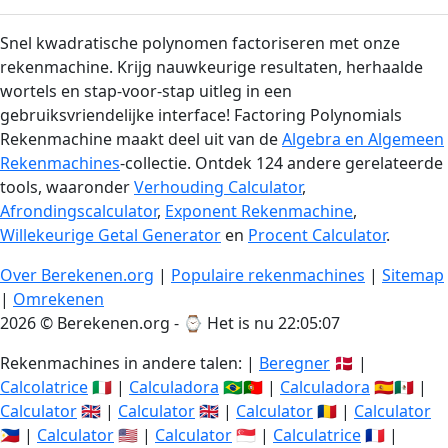
Snel kwadratische polynomen factoriseren met onze
rekenmachine. Krijg nauwkeurige resultaten, herhaalde
wortels en stap-voor-stap uitleg in een
gebruiksvriendelijke interface! Factoring Polynomials
Rekenmachine maakt deel uit van de
Algebra en Algemeen
Rekenmachines
-collectie. Ontdek 124 andere gerelateerde
tools, waaronder
Verhouding Calculator
,
Afrondingscalculator
,
Exponent Rekenmachine
,
Willekeurige Getal Generator
en
Procent Calculator
.
Over Berekenen.org
|
Populaire rekenmachines
|
Sitemap
|
Omrekenen
2026 © Berekenen.org - ⌚
Het is nu 22:05:08
Rekenmachines in andere talen: |
Beregner
🇩🇰 |
Calcolatrice
🇮🇹 |
Calculadora
🇧🇷🇵🇹 |
Calculadora
🇪🇸🇲🇽 |
Calculator
🇬🇧 |
Calculator
🇬🇧 |
Calculator
🇷🇴 |
Calculator
🇵🇭 |
Calculator
🇺🇸 |
Calculator
🇸🇬 |
Calculatrice
🇫🇷 |