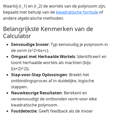
Waarbij (r_1) en (r_2) de wortels van de polynoom zijn,
bepaald met behulp van de
kwadratische formule
of
andere algebraïsche methoden.
Belangrijkste Kenmerken van de
Calculator
Eenvoudige Invoer
: Typ eenvoudig je polynoom in
de vorm (x^2+bx+c).
Omgaat met Herhaalde Wortels
: Identificeert en
toont herhaalde wortels als machten (bijv.
((x+2)^2)).
Stap-voor-Stap Oplossingen
: Breekt het
ontbindingsproces af in duidelijke, logische
stappen.
Nauwkeurige Resultaten
: Berekent en
vereenvoudigt de ontbonden vorm voor elke
kwadratische polynoom.
Foutdetectie
: Geeft feedback als de invoer