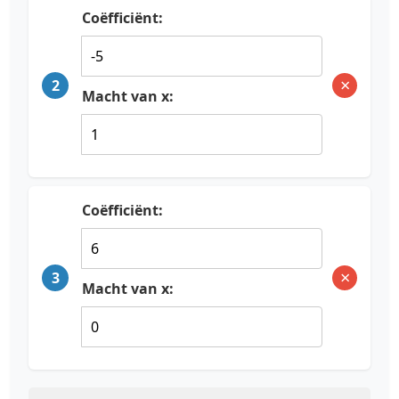
Coëfficiënt:
×
2
Macht van x:
Coëfficiënt:
×
3
Macht van x: