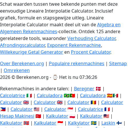
Schat waarden tussen twee bekende punten met deze
eenvoudige Lineaire Interpolatie Calculator. Inclusief
grafiek, formule en stapsgewijze uitleg. Lineaire
Interpolatie Calculator maakt deel uit van de
Algebra en
Algemeen Rekenmachines
-collectie. Ontdek 125 andere
gerelateerde tools, waaronder
Verhouding Calculator
,
Afrondingscalculator
,
Exponent Rekenmachine
,
Willekeurige Getal Generator
en
Procent Calculator
.
Over Berekenen.org
|
Populaire rekenmachines
|
Sitemap
|
Omrekenen
2026 © Berekenen.org - ⌚
Het is nu 07:36:27
Rekenmachines in andere talen: |
Beregner
🇩🇰 |
Calcolatrice
🇮🇹 |
Calculadora
🇧🇷🇵🇹 |
Calculadora
🇪🇸🇲🇽 |
Calculator
🇬🇧 |
Calculator
🇬🇧 |
Calculator
🇷🇴 |
Calculator
🇵🇭 |
Calculator
🇺🇸 |
Calculator
🇸🇬 |
Calculatrice
🇫🇷 |
Hesap Makinesi
🇹🇷 |
Kalkulator
🇵🇱 |
Kalkulator
🇲🇾 |
Kalkulator
🇳🇴 |
Kalkulator
🇮🇩 |
Kalkylator
🇸🇪 |
Laskin
🇫🇮 |