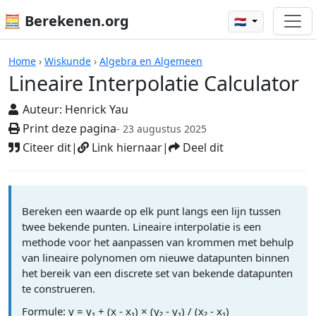
🧮 Berekenen.org
🇳🇱
Rekenmachines
Home
›
Wiskunde
›
Algebra en Algemeen
Lineaire Interpolatie Calculator
Auteur:
Henrick Yau
Print deze pagina
- 23 augustus 2025
Citeer dit
|
Link hiernaar
|
Deel dit
Bereken een waarde op elk punt langs een lijn tussen
twee bekende punten. Lineaire interpolatie is een
methode voor het aanpassen van krommen met behulp
van lineaire polynomen om nieuwe datapunten binnen
het bereik van een discrete set van bekende datapunten
te construeren.
Formule: y = y₁ + (x - x₁) × (y₂ - y₁) / (x₂ - x₁)