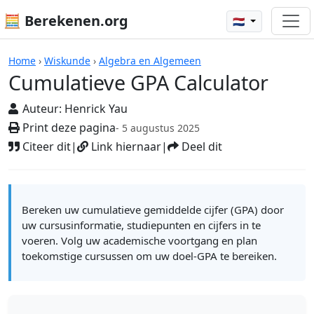
🧮 Berekenen.org
🇳🇱
Rekenmachines
Home
›
Wiskunde
›
Algebra en Algemeen
Cumulatieve GPA Calculator
Auteur:
Henrick Yau
Print deze pagina
- 5 augustus 2025
Citeer dit
|
Link hiernaar
|
Deel dit
Bereken uw cumulatieve gemiddelde cijfer (GPA) door
uw cursusinformatie, studiepunten en cijfers in te
voeren. Volg uw academische voortgang en plan
toekomstige cursussen om uw doel-GPA te bereiken.