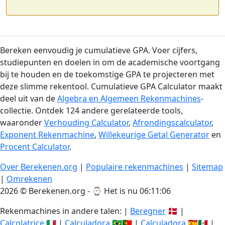
Bereken eenvoudig je cumulatieve GPA. Voer cijfers,
studiepunten en doelen in om de academische voortgang
bij te houden en de toekomstige GPA te projecteren met
deze slimme rekentool. Cumulatieve GPA Calculator maakt
deel uit van de
Algebra en Algemeen Rekenmachines
-
collectie. Ontdek 124 andere gerelateerde tools,
waaronder
Verhouding Calculator
,
Afrondingscalculator
,
Exponent Rekenmachine
,
Willekeurige Getal Generator
en
Procent Calculator
.
Over Berekenen.org
|
Populaire rekenmachines
|
Sitemap
|
Omrekenen
2026 © Berekenen.org - ⌚
Het is nu 06:11:07
Rekenmachines in andere talen: |
Beregner
🇩🇰 |
Calcolatrice
🇮🇹 |
Calculadora
🇧🇷🇵🇹 |
Calculadora
🇪🇸🇲🇽 |