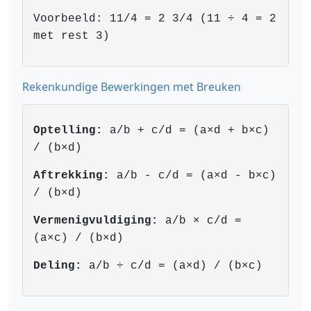
Voorbeeld: 11/4 = 2 3/4 (11 ÷ 4 = 2
met rest 3)
Rekenkundige Bewerkingen met Breuken
Optelling:
a/b + c/d = (a×d + b×c)
/ (b×d)
Aftrekking:
a/b - c/d = (a×d - b×c)
/ (b×d)
Vermenigvuldiging:
a/b × c/d =
(a×c) / (b×d)
Deling:
a/b ÷ c/d = (a×d) / (b×c)