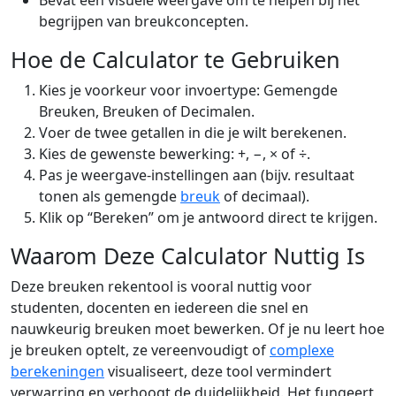
Bevat een visuele weergave om te helpen bij het
begrijpen van breukconcepten.
Hoe de Calculator te Gebruiken
Kies je voorkeur voor invoertype: Gemengde
Breuken, Breuken of Decimalen.
Voer de twee getallen in die je wilt berekenen.
Kies de gewenste bewerking: +, −, × of ÷.
Pas je weergave-instellingen aan (bijv. resultaat
tonen als gemengde
breuk
of decimaal).
Klik op “Bereken” om je antwoord direct te krijgen.
Waarom Deze Calculator Nuttig Is
Deze breuken rekentool is vooral nuttig voor
studenten, docenten en iedereen die snel en
nauwkeurig breuken moet bewerken. Of je nu leert hoe
je breuken optelt, ze vereenvoudigt of
complexe
berekeningen
visualiseert, deze tool vermindert
verwarring en verhoogt de duidelijkheid. Het fungeert