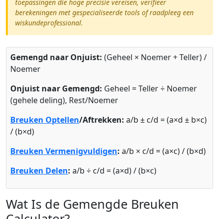
toepassingen die hoge precisie vereisen, verifieer
berekeningen met gespecialiseerde tools of raadpleeg een
wiskundeprofessional.
Gemengd naar Onjuist:
(Geheel × Noemer + Teller) /
Noemer
Onjuist naar Gemengd:
Geheel = Teller ÷ Noemer
(gehele deling), Rest/Noemer
Breuken Optellen
/Aftrekken:
a/b ± c/d = (a×d ± b×c)
/ (b×d)
Breuken Vermenigvuldigen
:
a/b × c/d = (a×c) / (b×d)
Breuken Delen
:
a/b ÷ c/d = (a×d) / (b×c)
Wat Is de Gemengde Breuken
Calculator?