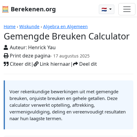
🧮 Berekenen.org
🇳🇱
Rekenmachines
Home
›
Wiskunde
›
Algebra en Algemeen
Gemengde Breuken Calculator
Auteur:
Henrick Yau
Print deze pagina
- 17 augustus 2025
Citeer dit
|
Link hiernaar
|
Deel dit
Voer rekenkundige bewerkingen uit met gemengde
breuken, onjuiste breuken en gehele getallen. Deze
calculator verwerkt optelling, aftrekking,
vermenigvuldiging, deling en vereenvoudigt resultaten
naar hun laagste termen.