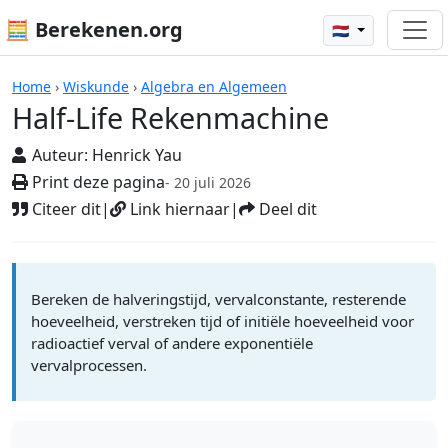
🧮 Berekenen.org
🇳🇱
Rekenmachines
Home
›
Wiskunde
›
Algebra en Algemeen
Half-Life Rekenmachine
Auteur:
Henrick Yau
Print deze pagina
- 20 juli 2026
Citeer dit
|
Link hiernaar
|
Deel dit
Bereken de halveringstijd, vervalconstante, resterende
hoeveelheid, verstreken tijd of initiële hoeveelheid voor
radioactief verval of andere exponentiële
vervalprocessen.