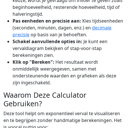
keuze, wordt je gevraagd om invoer te geven zoals
beginhoeveelheid, resterende hoeveelheid, tijd of
halveringstijd.
Pas eenheden en precisie aan:
Kies tijdseenheden
(seconden, minuten, dagen, enz.) en
decimale
precisie
op basis van je behoeften.
Schakel aanvullende opties in:
Je kunt een
vervaldiagram bekijken of stap-voor-stap
berekeningen zien.
Klik op "Bereken":
Het resultaat wordt
onmiddellijk weergegeven, samen met
ondersteunende waarden en grafieken als deze
zijn ingeschakeld.
Waarom Deze Calculator
Gebruiken?
Deze tool helpt om exponentieel verval te visualiseren
en te begrijpen zonder handmatige berekeningen. Het
is vooral nuttig voor: