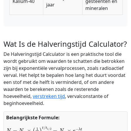
Kalium-40
gesteenten en
jaar
mineralen
Wat Is de Halveringstijd Calculator?
De Halveringstijd Calculator is een praktische tool die
wordt gebruikt om waarden te schatten die betrokken
zijn bij exponentiële vervalprocessen, zoals radioactief
verval. Het helpt te bepalen hoe lang het duurt voordat
een stof met de helft is verminderd, of om andere
waarden te berekenen zoals de resterende
hoeveelheid,
verstreken tijd
, vervalconstante of
beginhoeveelheid.
Belangrijkste Formule:
N
=
N
₀
×
(
1
2
)
t
/
t
1
/
2
=
N
₀
×
e
−
λ
t