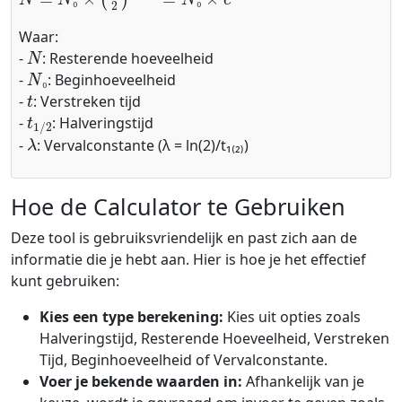
₀
₀
Waar:
N
-
: Resterende hoeveelheid
N
₀
-
: Beginhoeveelheid
t
₀
-
: Verstreken tijd
t
1
/
2
-
: Halveringstijd
λ
-
: Vervalconstante (λ = ln(2)/t₁₍₂₎)
Hoe de Calculator te Gebruiken
Deze tool is gebruiksvriendelijk en past zich aan de
informatie die je hebt aan. Hier is hoe je het effectief
kunt gebruiken:
Kies een type berekening:
Kies uit opties zoals
Halveringstijd, Resterende Hoeveelheid, Verstreken
Tijd, Beginhoeveelheid of Vervalconstante.
Voer je bekende waarden in:
Afhankelijk van je