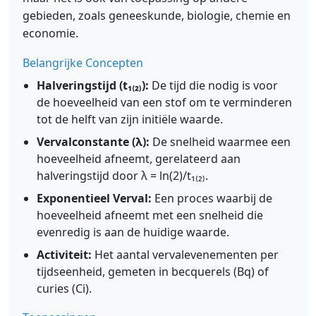
gebieden, zoals geneeskunde, biologie, chemie en
economie.
Belangrijke Concepten
Halveringstijd (t₁₍₂₎):
De tijd die nodig is voor
de hoeveelheid van een stof om te verminderen
tot de helft van zijn initiële waarde.
Vervalconstante (λ):
De snelheid waarmee een
hoeveelheid afneemt, gerelateerd aan
halveringstijd door λ = ln(2)/t₁₍₂₎.
Exponentieel Verval:
Een proces waarbij de
hoeveelheid afneemt met een snelheid die
evenredig is aan de huidige waarde.
Activiteit:
Het aantal vervalevenementen per
tijdseenheid, gemeten in becquerels (Bq) of
curies (Ci).