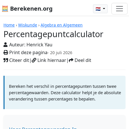
🧮 Berekenen.org
🇳🇱
Rekenmachines
Home
›
Wiskunde
›
Algebra en Algemeen
Percentagepuntcalculator
Auteur:
Henrick Yau
Print deze pagina
- 20 juli 2026
Citeer dit
|
Link hiernaar
|
Deel dit
Bereken het verschil in percentagepunten tussen twee
percentagewaarden. Deze calculator helpt je de absolute
verandering tussen percentages te bepalen.