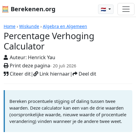
🧮 Berekenen.org
🇳🇱
Rekenmachines
Home
›
Wiskunde
›
Algebra en Algemeen
Percentage Verhoging
Calculator
Auteur:
Henrick Yau
Print deze pagina
- 20 juli 2026
Citeer dit
|
Link hiernaar
|
Deel dit
Bereken procentuele stijging of daling tussen twee
waarden. Deze calculator kan een van de drie waarden
(oorspronkelijke waarde, nieuwe waarde of procentuele
verandering) vinden wanneer je de andere twee weet.