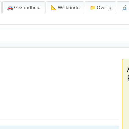
🚑 Gezondheid
📐 Wiskunde
📁 Overig
🔬