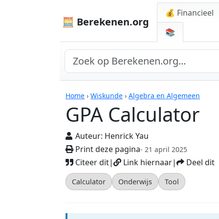
💰 Financieel
🧮 Berekenen.org
📚
Rekenmachines
Home
›
Wiskunde
›
Algebra en Algemeen
GPA Calculator
Auteur:
Henrick Yau
Print deze pagina
- 21 april 2025
Citeer dit
|
Link hiernaar
|
Deel dit
Calculator
Onderwijs
Tool