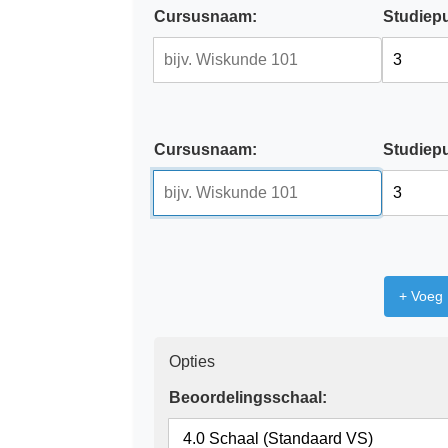
Cursusnaam:
Studiep
Cursusnaam:
Studiep
+ Voeg
Opties
Beoordelingsschaal: