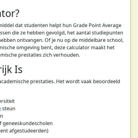
ator?
middel dat studenten helpt hun Grade Point Average
ssen die ze hebben gevolgd, het aantal studiepunten
e hebben ontvangen. Of je nu op de middelbare school,
emische omgeving bent, deze calculator maakt het
emische prestaties zich verhouden.
jk Is
e academische prestaties. Het wordt vaak beoordeeld
rsiteit
e
steun
en
of geneeskundescholen
recent afgestudeerden)