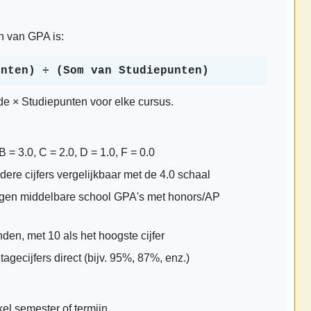
n van GPA is:
unten) ÷ (Som van Studiepunten)
de × Studiepunten voor elke cursus.
B = 3.0, C = 2.0, D = 1.0, F = 0.0
dere cijfers vergelijkbaar met de 4.0 schaal
gen middelbare school GPA's met honors/AP
den, met 10 als het hoogste cijfer
agecijfers direct (bijv. 95%, 87%, enz.)
l semester of termijn