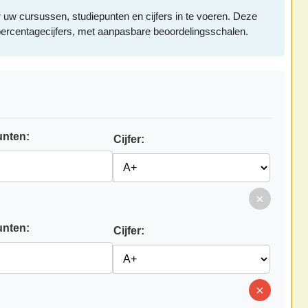
w cursussen, studiepunten en cijfers in te voeren. Deze
s percentagecijfers, met aanpasbare beoordelingsschalen.
unten:
Cijfer:
×
unten:
Cijfer:
×