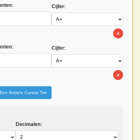
unten:
Cijfer:
×
unten:
Cijfer:
×
 Een Andere Cursus Toe
Decimalen: