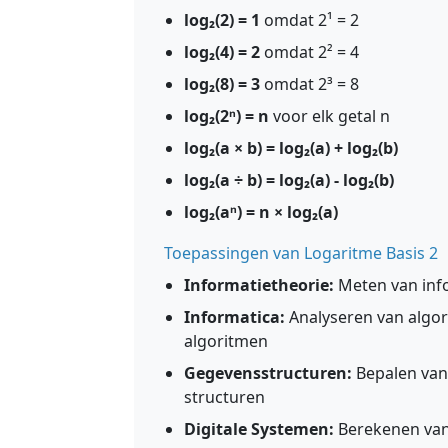
log₂(2) = 1
omdat 2¹ = 2
log₂(4) = 2
omdat 2² = 4
log₂(8) = 3
omdat 2³ = 8
log₂(2ⁿ) = n
voor elk getal n
log₂(a × b) = log₂(a) + log₂(b)
log₂(a ÷ b) = log₂(a) - log₂(b)
log₂(aⁿ) = n × log₂(a)
Toepassingen van Logaritme Basis 2
Informatietheorie:
Meten van info
Informatica:
Analyseren van algor
algoritmen
Gegevensstructuren:
Bepalen van
structuren
Digitale Systemen:
Berekenen van 