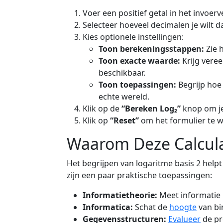
Voer een positief getal in het invoerve
Selecteer hoeveel decimalen je wilt d
Kies optionele instellingen:
Toon berekeningsstappen:
Zie h
Toon exacte waarde:
Krijg vere
beschikbaar.
Toon toepassingen:
Begrijp hoe 
echte wereld.
Klik op de
“Bereken Log₂”
knop om je 
Klik op
“Reset”
om het formulier te w
Waarom Deze Calculat
Het begrijpen van logaritme basis 2 help
zijn een paar praktische toepassingen:
Informatietheorie:
Meet informatie i
Informatica:
Schat de
hoogte
van bi
Gegevensstructuren:
Evalueer
de pr