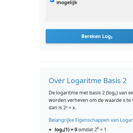
mogelijk
Bereken Log₂
Over Logaritme Basis 2
De logaritme met basis 2 (log₂) van e
worden verheven om de waarde x te ver
dan is 2ʸ = x.
Belangrijke Eigenschappen van Logar
log₂(1) = 0
omdat 2⁰ = 1