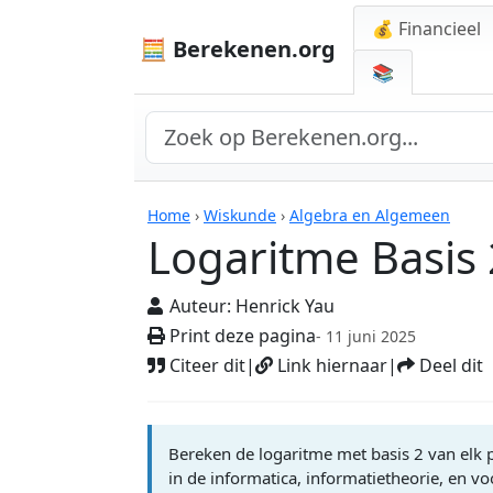
💰 Financieel
🧮 Berekenen.org
📚
Rekenmachines
Home
›
Wiskunde
›
Algebra en Algemeen
Logaritme Basis 
Auteur:
Henrick Yau
Print deze pagina
- 11 juni 2025
Citeer dit
|
Link hiernaar
|
Deel dit
Bereken de logaritme met basis 2 van elk p
in de informatica, informatietheorie, en v