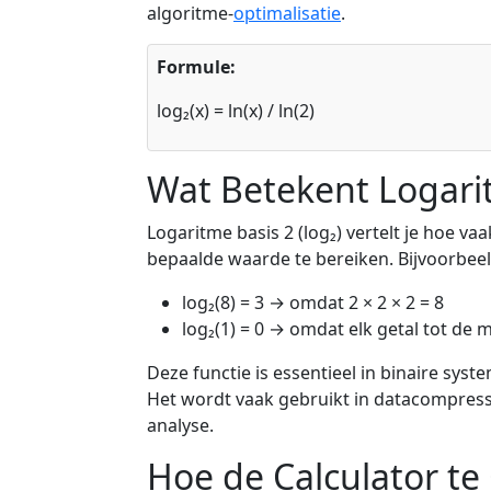
algoritme-
optimalisatie
.
Formule:
log₂(x) = ln(x) / ln(2)
Wat Betekent Logari
Logaritme basis 2 (log₂) vertelt je hoe 
bepaalde waarde te bereiken. Bijvoorbeel
log₂(8) = 3 → omdat 2 × 2 × 2 = 8
log₂(1) = 0 → omdat elk getal tot de m
Deze functie is essentieel in binaire sy
Het wordt vaak gebruikt in datacompressi
analyse.
Hoe de Calculator te