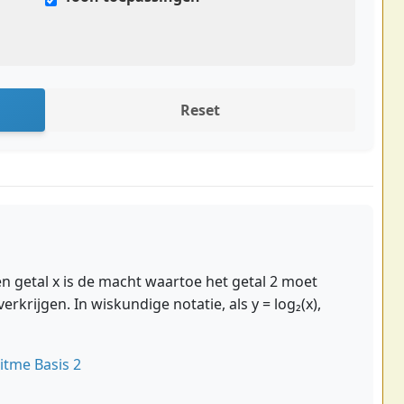
Reset
en getal x is de macht waartoe het getal 2 moet
krijgen. In wiskundige notatie, als y = log₂(x),
itme Basis 2