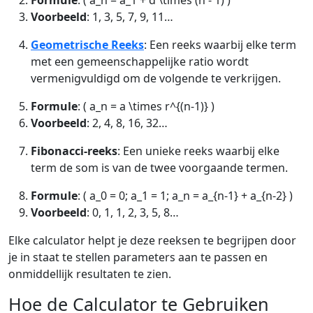
Formule
: ( a_n = a_1 + d \times (n - 1) )
Voorbeeld
: 1, 3, 5, 7, 9, 11…
Geometrische Reeks
: Een reeks waarbij elke term
met een gemeenschappelijke ratio wordt
vermenigvuldigd om de volgende te verkrijgen.
Formule
: ( a_n = a \times r^{(n-1)} )
Voorbeeld
: 2, 4, 8, 16, 32…
Fibonacci-reeks
: Een unieke reeks waarbij elke
term de som is van de twee voorgaande termen.
Formule
: ( a_0 = 0; a_1 = 1; a_n = a_{n-1} + a_{n-2} )
Voorbeeld
: 0, 1, 1, 2, 3, 5, 8…
Elke calculator helpt je deze reeksen te begrijpen door
je in staat te stellen parameters aan te passen en
onmiddellijk resultaten te zien.
Hoe de Calculator te Gebruiken