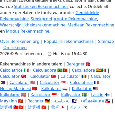
inzichten zoeken! Getallenreeks Calculator maakt deel uit
van de
Statistieken Rekenmachines
-collectie. Ontdek 58
andere gerelateerde tools, waaronder
Gemiddelde
Rekenmachine
,
Steekproefgrootte Rekenmachine
,
Waarschijnlijkheidsrekenmachine
,
Mediaan Rekenmachine
en
Modus Rekenmachine
.
Over Berekenen.org
|
Populaire rekenmachines
|
Sitemap
|
Omrekenen
2026 © Berekenen.org - ⌚
Het is nu 16:44:31
Rekenmachines in andere talen: |
Beregner
🇩🇰 |
Calcolatrice
🇮🇹 |
Calculadora
🇧🇷🇵🇹 |
Calculadora
🇪🇸🇲🇽 |
Calculator
🇬🇧 |
Calculator
🇬🇧 |
Calculator
🇷🇴 |
Calculator
🇵🇭 |
Calculator
🇺🇸 |
Calculator
🇸🇬 |
Calculatrice
🇫🇷 |
Hesap Makinesi
🇹🇷 |
Kalkulator
🇵🇱 |
Kalkulator
🇲🇾 |
Kalkulator
🇳🇴 |
Kalkulator
🇮🇩 |
Kalkylator
🇸🇪 |
Laskin
🇫🇮 |
Máy tính
🇻🇳 |
Rechner
🇩🇪 |
آلة حاسبة
🇸🇦 |
เครื่องคิดเลข
🇹🇭 |
計算機
🇹🇼🇭🇰 |
計算機
🇭🇰 |
電卓
🇯🇵 |
계산기
🇰🇷