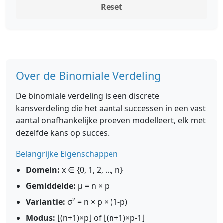
Reset
Over de Binomiale Verdeling
De binomiale verdeling is een discrete
kansverdeling die het aantal successen in een vast
aantal onafhankelijke proeven modelleert, elk met
dezelfde kans op succes.
Belangrijke Eigenschappen
Domein:
x ∈ {0, 1, 2, ..., n}
Gemiddelde:
μ = n × p
Variantie:
σ² = n × p × (1-p)
Modus:
⌊(n+1)×p⌋ of ⌊(n+1)×p-1⌋