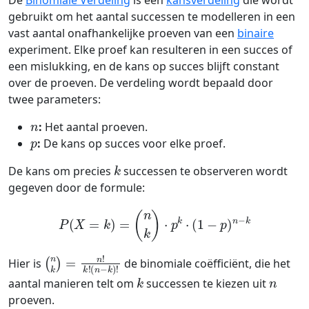
De
Binomiale Verdeling
is een
kansverdeling
die wordt
gebruikt om het aantal successen te modelleren in een
vast aantal onafhankelijke proeven van een
binaire
experiment. Elke proef kan resulteren in een succes of
een mislukking, en de kans op succes blijft constant
over de proeven. De verdeling wordt bepaald door
twee parameters:
n
:
Het aantal proeven.
p
:
De kans op succes voor elke proef.
k
De kans om precies
successen te observeren wordt
gegeven door de formule:
P
(
X
=
k
)
=
(
n
k
)
⋅
p
k
⋅
(
1
−
p
)
n
−
k
(
(
n
n
k
−
)
k
=
)
n
!
!
k
!
Hier is
de binomiale coëfficiënt, die het
k
n
aantal manieren telt om
successen te kiezen uit
proeven.