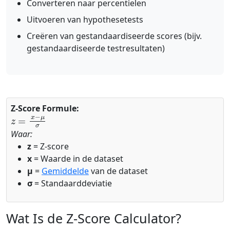
Converteren naar percentielen
Uitvoeren van hypothesetests
Creëren van gestandaardiseerde scores (bijv.
gestandaardiseerde testresultaten)
Z-Score Formule:
z
=
x
−
μ
σ
Waar:
z
= Z-score
x
= Waarde in de dataset
μ
=
Gemiddelde
van de dataset
σ
= Standaarddeviatie
Wat Is de Z-Score Calculator?