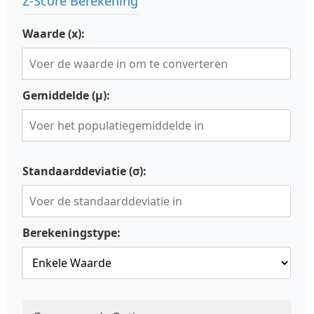
Z-Score Berekening
Waarde (x):
Gemiddelde (μ):
Standaarddeviatie (σ):
Berekeningstype: