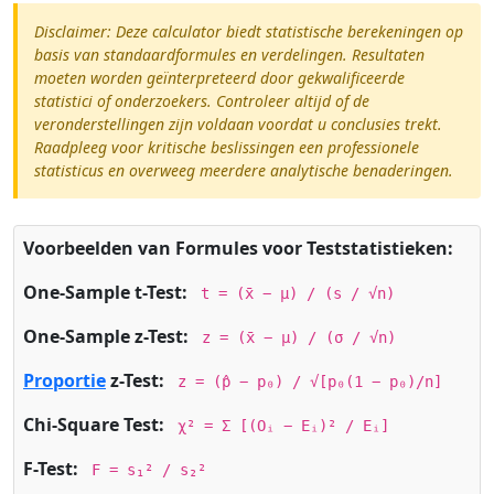
Disclaimer: Deze calculator biedt statistische berekeningen op
basis van standaardformules en verdelingen. Resultaten
moeten worden geïnterpreteerd door gekwalificeerde
statistici of onderzoekers. Controleer altijd of de
veronderstellingen zijn voldaan voordat u conclusies trekt.
Raadpleeg voor kritische beslissingen een professionele
statisticus en overweeg meerdere analytische benaderingen.
Voorbeelden van Formules voor Teststatistieken:
One-Sample t-Test:
t = (x̄ − μ) / (s / √n)
One-Sample z-Test:
z = (x̄ − μ) / (σ / √n)
Proportie
z-Test:
z = (p̂ − p₀) / √[p₀(1 − p₀)/n]
Chi-Square Test:
χ² = Σ [(Oᵢ − Eᵢ)² / Eᵢ]
F-Test:
F = s₁² / s₂²