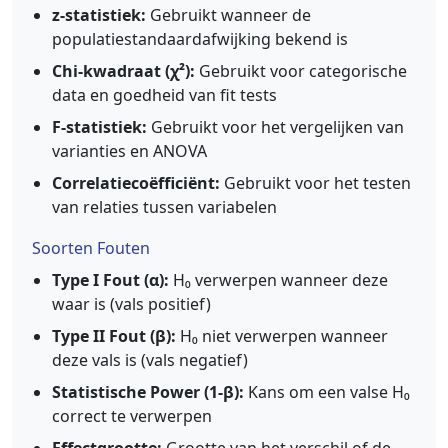
z-statistiek:
Gebruikt wanneer de
populatiestandaardafwijking bekend is
Chi-kwadraat (χ²):
Gebruikt voor categorische
data en goedheid van fit tests
F-statistiek:
Gebruikt voor het vergelijken van
varianties en ANOVA
Correlatiecoëfficiënt:
Gebruikt voor het testen
van relaties tussen variabelen
Soorten Fouten
Type I Fout (α):
H₀ verwerpen wanneer deze
waar is (vals positief)
Type II Fout (β):
H₀ niet verwerpen wanneer
deze vals is (vals negatief)
Statistische Power (1-β):
Kans om een valse H₀
correct te verwerpen
Effectgrootte:
Grootte van het verschil of de