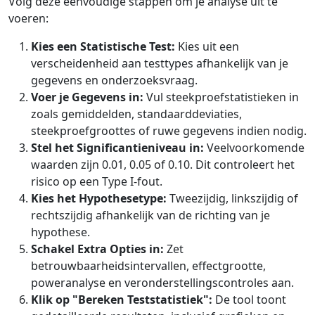
Volg deze eenvoudige stappen om je analyse uit te
voeren:
Kies een Statistische Test:
Kies uit een
verscheidenheid aan testtypes afhankelijk van je
gegevens en onderzoeksvraag.
Voer je Gegevens in:
Vul steekproefstatistieken in
zoals gemiddelden, standaarddeviaties,
steekproefgroottes of ruwe gegevens indien nodig.
Stel het Significantieniveau in:
Veelvoorkomende
waarden zijn 0.01, 0.05 of 0.10. Dit controleert het
risico op een Type I-fout.
Kies het Hypothesetype:
Tweezijdig, linkszijdig of
rechtszijdig afhankelijk van de richting van je
hypothese.
Schakel Extra Opties in:
Zet
betrouwbaarheidsintervallen, effectgrootte,
poweranalyse en veronderstellingscontroles aan.
Klik op "Bereken Teststatistiek":
De tool toont