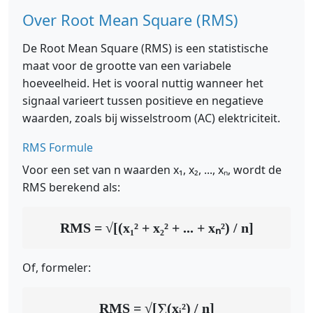
Over Root Mean Square (RMS)
De Root Mean Square (RMS) is een statistische
maat voor de grootte van een variabele
hoeveelheid. Het is vooral nuttig wanneer het
signaal varieert tussen positieve en negatieve
waarden, zoals bij wisselstroom (AC) elektriciteit.
RMS Formule
Voor een set van n waarden x₁, x₂, ..., xₙ, wordt de
RMS berekend als:
RMS = √[(x₁² + x₂² + ... + xₙ²) / n]
Of, formeler:
RMS = √[∑(xᵢ²) / n]