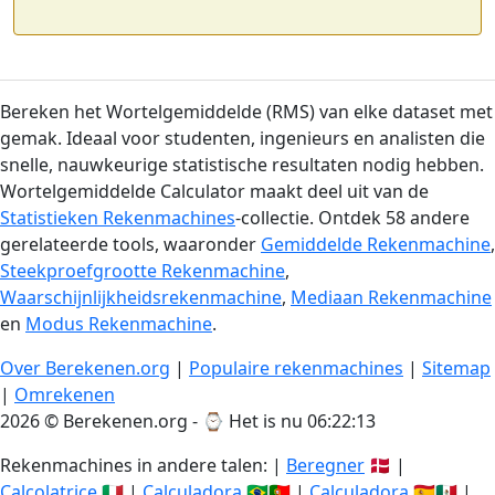
Bereken het Wortelgemiddelde (RMS) van elke dataset met
gemak. Ideaal voor studenten, ingenieurs en analisten die
snelle, nauwkeurige statistische resultaten nodig hebben.
Wortelgemiddelde Calculator maakt deel uit van de
Statistieken Rekenmachines
-collectie. Ontdek 58 andere
gerelateerde tools, waaronder
Gemiddelde Rekenmachine
,
Steekproefgrootte Rekenmachine
,
Waarschijnlijkheidsrekenmachine
,
Mediaan Rekenmachine
en
Modus Rekenmachine
.
Over Berekenen.org
|
Populaire rekenmachines
|
Sitemap
|
Omrekenen
2026 © Berekenen.org - ⌚
Het is nu 06:22:14
Rekenmachines in andere talen: |
Beregner
🇩🇰 |
Calcolatrice
🇮🇹 |
Calculadora
🇧🇷🇵🇹 |
Calculadora
🇪🇸🇲🇽 |