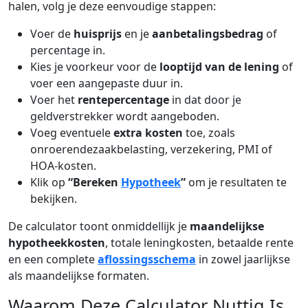
halen, volg je deze eenvoudige stappen:
Voer de
huisprijs
en je
aanbetalingsbedrag
of
percentage in.
Kies je voorkeur voor de
looptijd van de lening
of
voer een aangepaste duur in.
Voer het
rentepercentage
in dat door je
geldverstrekker wordt aangeboden.
Voeg eventuele
extra kosten
toe, zoals
onroerendezaakbelasting, verzekering, PMI of
HOA-kosten.
Klik op
“Bereken
Hypotheek
”
om je resultaten te
bekijken.
De calculator toont onmiddellijk je
maandelijkse
hypotheekkosten
, totale leningkosten, betaalde rente
en een complete
aflossingsschema
in zowel jaarlijkse
als maandelijkse formaten.
Waarom Deze Calculator Nuttig Is