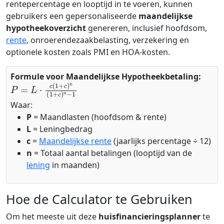
rentepercentage en looptijd in te voeren, kunnen
gebruikers een gepersonaliseerde
maandelijkse
hypotheekoverzicht
genereren, inclusief hoofdsom,
rente
, onroerendezaakbelasting, verzekering en
optionele kosten zoals PMI en HOA-kosten.
Formule voor Maandelijkse Hypotheekbetaling:
P
=
L
⋅
c
(
1
+
c
)
n
(
1
+
c
)
n
−
1
Waar:
P
= Maandlasten (hoofdsom & rente)
L
= Leningbedrag
c
=
Maandelijkse rente
(jaarlijks percentage ÷ 12)
n
= Totaal aantal betalingen (looptijd van de
lening
in maanden)
Hoe de Calculator te Gebruiken
Om het meeste uit deze
huisfinancieringsplanner
te