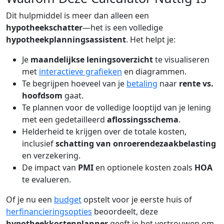
Dit hulpmiddel is meer dan alleen een
hypotheekschatter
—het is een volledige
hypotheekplanningsassistent
. Het helpt je:
Je
maandelijkse leningsoverzicht
te visualiseren
met
interactieve grafieken
en diagrammen.
Te begrijpen hoeveel van je
betaling
naar
rente vs.
hoofdsom
gaat.
Te plannen voor de volledige looptijd van je lening
met een gedetailleerd
aflossingsschema
.
Helderheid te krijgen over de totale kosten,
inclusief
schatting van onroerendezaakbelasting
en verzekering.
De impact van
PMI
en optionele kosten zoals
HOA
te evalueren.
Of je nu een
budget
opstelt voor je eerste huis of
herfinancieringsopties
beoordeelt, deze
hypotheekkostenplanner
geeft je het vertrouwen om