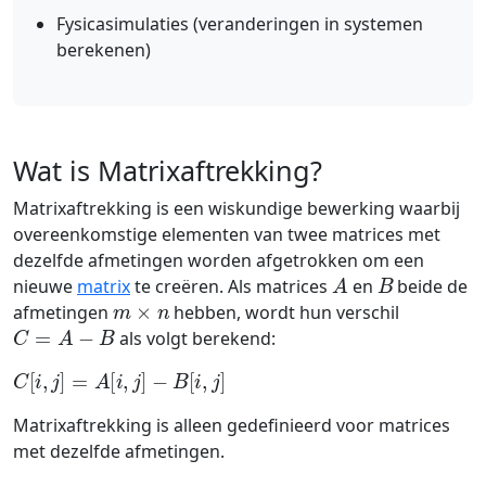
Fysicasimulaties (veranderingen in systemen
berekenen)
Wat is Matrixaftrekking?
Matrixaftrekking is een wiskundige bewerking waarbij
overeenkomstige elementen van twee matrices met
dezelfde afmetingen worden afgetrokken om een
A
B
nieuwe
matrix
te creëren. Als matrices
en
beide de
m
×
n
afmetingen
hebben, wordt hun verschil
C
=
A
−
B
als volgt berekend:
C
[
i
,
j
]
=
A
[
i
,
j
]
−
B
[
i
,
j
]
Matrixaftrekking is alleen gedefinieerd voor matrices
met dezelfde afmetingen.