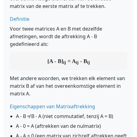
matrix van de eerste matrix af te trekken.
Definitie
Voor twee matrices A en B met dezelfde
afmetingen, wordt de aftrekking A - B
gedefinieerd als:
[A - B]
= A
- B
ij
ij
ij
Met andere woorden, we trekken elk element van
matrix B af van het overeenkomstige element in
matrix A.
Eigenschappen van Matrixaftrekking
A - B ≠ B - A (niet commutatief, tenzij A = B)
A - 0 = A (aftrekken van de nulmatrix)
A - A = 0 (een matrix van zichzelf aftrekken geeft