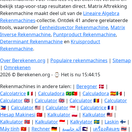
bekijk stap-voor-stap resultaten direct. Matrix Aftrekking
Rekenmachine maakt deel uit van de
Lineaire Algebra
Rekenmachines
-collectie. Ontdek 41 andere gerelateerde
tools, waaronder
Eenheidsvector Rekenmachine
,
Matrix
Inverse Rekenmachine
,
Puntproduct Rekenmachine
,
Determinant Rekenmachine
en
Kruisproduct
Rekenmachine
.
Over Berekenen.org
|
Populaire rekenmachines
|
Sitemap
|
Omrekenen
2026 © Berekenen.org - ⌚
Het is nu 15:44:16
Rekenmachines in andere talen: |
Beregner
🇩🇰 |
Calcolatrice
🇮🇹 |
Calculadora
🇧🇷🇵🇹 |
Calculadora
🇪🇸🇲🇽 |
Calculator
🇬🇧 |
Calculator
🇬🇧 |
Calculator
🇷🇴 |
Calculator
🇵🇭 |
Calculator
🇺🇸 |
Calculator
🇸🇬 |
Calculatrice
🇫🇷 |
Hesap Makinesi
🇹🇷 |
Kalkulator
🇵🇱 |
Kalkulator
🇲🇾 |
Kalkulator
🇳🇴 |
Kalkulator
🇮🇩 |
Kalkylator
🇸🇪 |
Laskin
🇫🇮 |
Máy tính
🇻🇳 |
Rechner
🇩🇪 |
آلة حاسبة
🇸🇦 |
เครื่องคิดเลข
🇹🇭 |