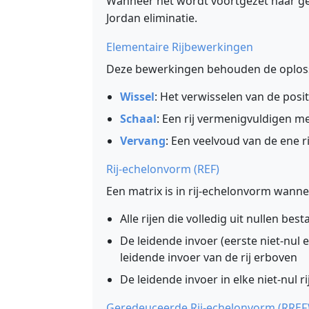
Wanneer het wordt voortgezet naar ge
Jordan eliminatie.
Elementaire Rijbewerkingen
Deze bewerkingen behouden de oploss
Wissel
: Het verwisselen van de posit
Schaal
: Een rij vermenigvuldigen m
Vervang
: Een veelvoud van de ene r
Rij-echelonvorm (REF)
Een matrix is in rij-echelonvorm wanne
Alle rijen die volledig uit nullen be
De leidende invoer (eerste niet-nul e
leidende invoer van de rij erboven
De leidende invoer in elke niet-nul rij
Geredeuceerde Rij-echelonvorm (RREF