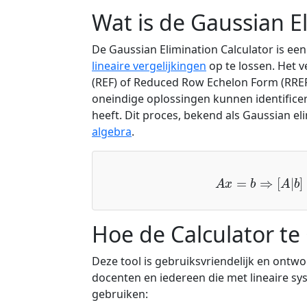
Wat is de Gaussian E
De Gaussian Elimination Calculator is ee
lineaire vergelijkingen
op te lossen. Het 
(REF) of Reduced Row Echelon Form (RREF
oneindige oplossingen kunnen identifice
heeft. Dit proces, bekend als Gaussian el
algebra
.
A
x
=
b
⇒
[
A
|
b
]
→
R
Hoe de Calculator te
Deze tool is gebruiksvriendelijk en ontw
docenten en iedereen die met lineaire sys
gebruiken: