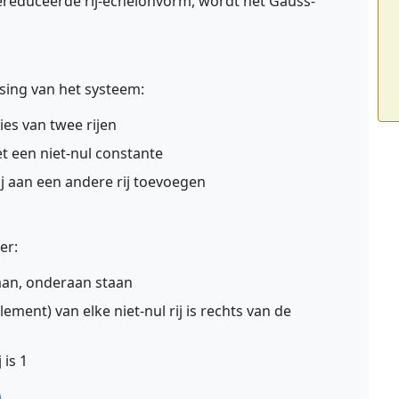
reduceerde rij-echelonvorm, wordt het Gauss-
ing van het systeem:
ies van twee rijen
et een niet-nul constante
ij aan een andere rij toevoegen
er:
staan, onderaan staan
lement) van elke niet-nul rij is rechts van de
 is 1
)