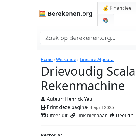
💰 Financieel
🧮 Berekenen.org
📚
Rekenmachines
Home
›
Wiskunde
›
Lineaire Algebra
Drievoudig Scala
Rekenmachine
Auteur:
Henrick Yau
Print deze pagina
- 4 april 2025
Citeer dit
|
Link hiernaar
|
Deel dit
a
Vector
: