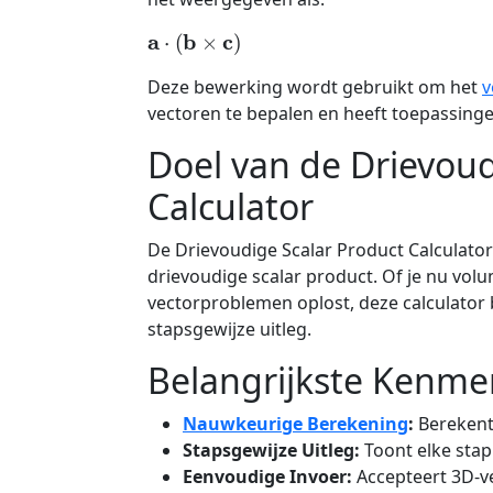
a
⋅
(
b
×
c
)
Deze bewerking wordt gebruikt om het
v
vectoren te bepalen en heeft toepassing
Doel van de Drievoud
Calculator
De Drievoudige Scalar Product Calculator
drievoudige scalar product. Of je nu volum
vectorproblemen oplost, deze calculator
stapsgewijze uitleg.
Belangrijkste Kenme
Nauwkeurige Berekening
:
Berekent 
Stapsgewijze Uitleg:
Toont elke stap
Eenvoudige Invoer:
Accepteert 3D-v