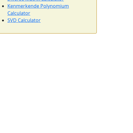
Kenmerkende Polynomium
Calculator
SVD Calculator