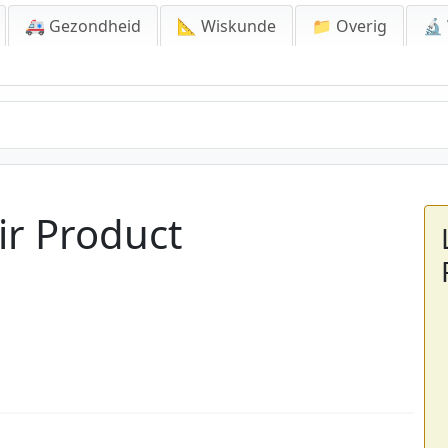
🚑 Gezondheid
📐 Wiskunde
📁 Overig
🔬
ir Product