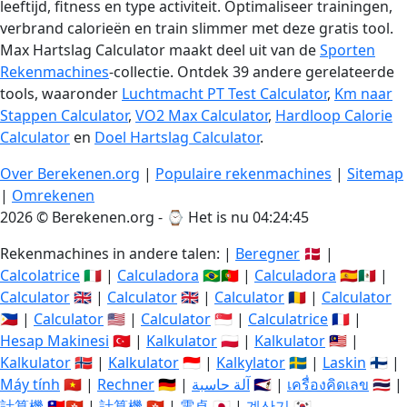
leeftijd, fitness en type activiteit. Optimaliseer trainingen,
verbrand calorieën en train slimmer met deze gratis tool.
Max Hartslag Calculator maakt deel uit van de
Sporten
Rekenmachines
-collectie. Ontdek 39 andere gerelateerde
tools, waaronder
Luchtmacht PT Test Calculator
,
Km naar
Stappen Calculator
,
VO2 Max Calculator
,
Hardloop Calorie
Calculator
en
Doel Hartslag Calculator
.
Over Berekenen.org
|
Populaire rekenmachines
|
Sitemap
|
Omrekenen
2026 © Berekenen.org - ⌚
Het is nu 04:24:46
Rekenmachines in andere talen: |
Beregner
🇩🇰 |
Calcolatrice
🇮🇹 |
Calculadora
🇧🇷🇵🇹 |
Calculadora
🇪🇸🇲🇽 |
Calculator
🇬🇧 |
Calculator
🇬🇧 |
Calculator
🇷🇴 |
Calculator
🇵🇭 |
Calculator
🇺🇸 |
Calculator
🇸🇬 |
Calculatrice
🇫🇷 |
Hesap Makinesi
🇹🇷 |
Kalkulator
🇵🇱 |
Kalkulator
🇲🇾 |
Kalkulator
🇳🇴 |
Kalkulator
🇮🇩 |
Kalkylator
🇸🇪 |
Laskin
🇫🇮 |
Máy tính
🇻🇳 |
Rechner
🇩🇪 |
آلة حاسبة
🇸🇦 |
เครื่องคิดเลข
🇹🇭 |
計算機
🇹🇼🇭🇰 |
計算機
🇭🇰 |
電卓
🇯🇵 |
계산기
🇰🇷